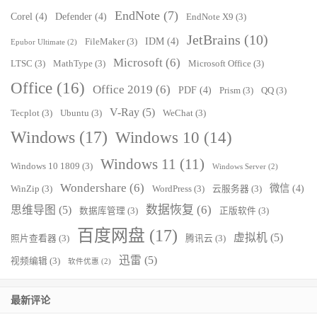
EndNote
(7)
Corel
(4)
Defender
(4)
EndNote X9
(3)
JetBrains
(10)
IDM
(4)
FileMaker
(3)
Epubor Ultimate
(2)
Microsoft
(6)
LTSC
(3)
MathType
(3)
Microsoft Office
(3)
Office
(16)
Office 2019
(6)
PDF
(4)
Prism
(3)
QQ
(3)
V-Ray
(5)
Tecplot
(3)
Ubuntu
(3)
WeChat
(3)
Windows
(17)
Windows 10
(14)
Windows 11
(11)
Windows 10 1809
(3)
Windows Server
(2)
Wondershare
(6)
微信
(4)
WinZip
(3)
WordPress
(3)
云服务器
(3)
数据恢复
(6)
思维导图
(5)
数据库管理
(3)
正版软件
(3)
百度网盘
(17)
虚拟机
(5)
照片查看器
(3)
腾讯云
(3)
迅雷
(5)
视频编辑
(3)
软件优惠
(2)
最新评论