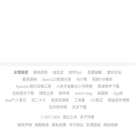
友情链接
果核剥壳
轻狂志
软件No1
吾爱破解
爱好论坛
爱资源网
share1223资源分享
马小帮
视频VIP解析
Squoosh 图片压缩工具
人民币金额大小写转换
靠谱软件下载
无损音乐下载
绿软之家
软件库
mefcl's blog
海棠网
App热
8uid个人笔记
剑二十七
老虎资源库
工具集
155笔记
精品软件博客
无尽软件网
天天下载
© 2017-2026
落尘之木
关于作者
版权声明
侵删联系
隐私政策
许可协议
友情链接
网站地图