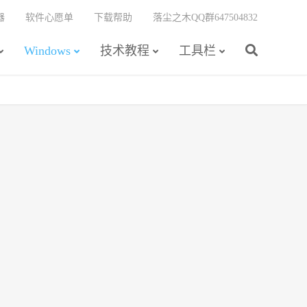
器
软件心愿单
下载帮助
落尘之木QQ群647504832
Windows
技术教程
工具栏