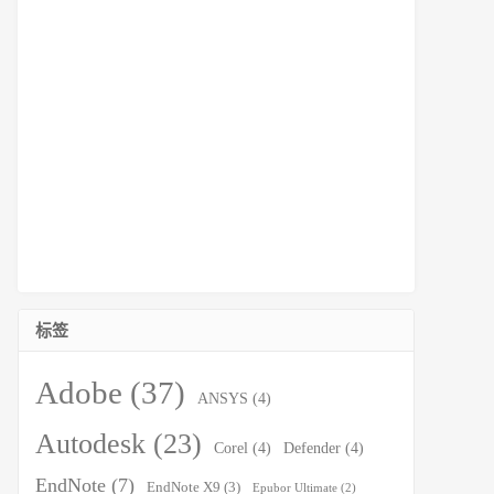
标签
Adobe
(37)
ANSYS
(4)
Autodesk
(23)
Corel
(4)
Defender
(4)
EndNote
(7)
EndNote X9
(3)
Epubor Ultimate
(2)