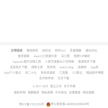
友情链接
果核剥壳
轻狂志
软件No1
吾爱破解
爱好论坛
爱资源网
share1223资源分享
马小帮
视频VIP解析
Squoosh 图片压缩工具
人民币金额大小写转换
靠谱软件下载
无损音乐下载
绿软之家
软件库
mefcl's blog
海棠网
App热
8uid个人笔记
剑二十七
老虎资源库
工具集
155笔记
精品软件博客
无尽软件网
天天下载
© 2017-2026
落尘之木
关于作者
版权声明
侵删联系
隐私政策
许可协议
友情链接
网站地图
粤ICP备17032226号
粤公网安备 44088102000048号