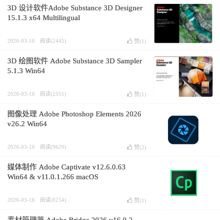
3D 设计软件Adobe Substance 3D Designer
15.1.3 x64 Multilingual
2026-03-16
阅读(2445)
赞(
1
)
3D 绘图软件 Adobe Substance 3D Sampler
5.1.3 Win64
2026-03-16
阅读(2551)
赞(
1
)
图像处理 Adobe Photoshop Elements 2026
v26.2 Win64
2026-03-16
阅读(9629)
赞(
2
)
媒体制作 Adobe Captivate v12.6.0.63
Win64 & v11.0.1.266 macOS
2026-03-16
阅读(8254)
赞(
1
)