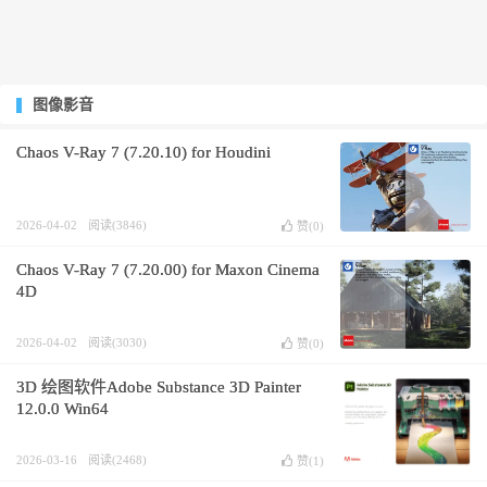
图像影音
Chaos V-Ray 7 (7.20.10) for Houdini
2026-04-02
阅读(3846)
赞(
0
)
Chaos V-Ray 7 (7.20.00) for Maxon Cinema
4D
2026-04-02
阅读(3030)
赞(
0
)
3D 绘图软件Adobe Substance 3D Painter
12.0.0 Win64
2026-03-16
阅读(2468)
赞(
1
)