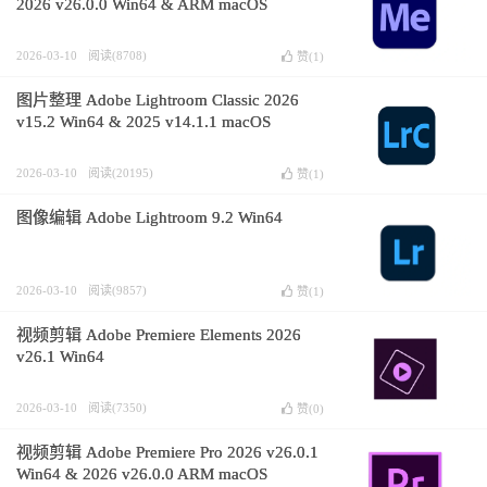
2026 v26.0.0 Win64 & ARM macOS
2026-03-10
阅读(8708)
赞(
1
)
图片整理 Adobe Lightroom Classic 2026
v15.2 Win64 & 2025 v14.1.1 macOS
2026-03-10
阅读(20195)
赞(
1
)
图像编辑 Adobe Lightroom 9.2 Win64
2026-03-10
阅读(9857)
赞(
1
)
视频剪辑 Adobe Premiere Elements 2026
v26.1 Win64
2026-03-10
阅读(7350)
赞(
0
)
视频剪辑 Adobe Premiere Pro 2026 v26.0.1
Win64 & 2026 v26.0.0 ARM macOS