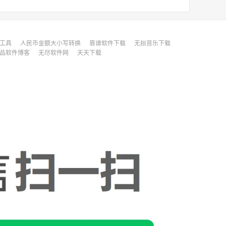
缩工具
人民币金额大小写转换
靠谱软件下载
无损音乐下载
品软件博客
无尽软件网
天天下载