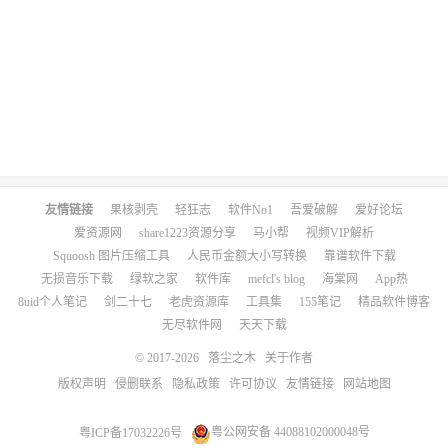
友情链接
果核剥壳
轻狂志
软件No1
吾爱破解
爱好论坛
爱资源网
share1223资源分享
马小帮
视频VIP解析
Squoosh 图片压缩工具
人民币金额大小写转换
靠谱软件下载
无损音乐下载
绿软之家
软件库
mefcl's blog
海棠网
App热
8uid个人笔记
剑二十七
老虎资源库
工具集
155笔记
精品软件博客
无尽软件网
天天下载
© 2017-2026
落尘之木
关于作者
版权声明
侵删联系
隐私政策
许可协议
友情链接
网站地图
粤ICP备17032226号
粤公网安备 44088102000048号