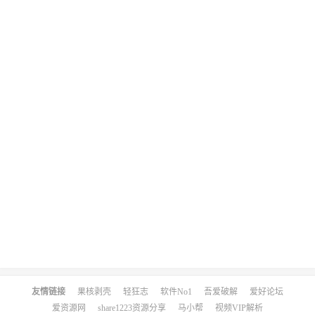
友情链接
果核剥壳
轻狂志
软件No1
吾爱破解
爱好论坛
爱资源网
share1223资源分享
马小帮
视频VIP解析