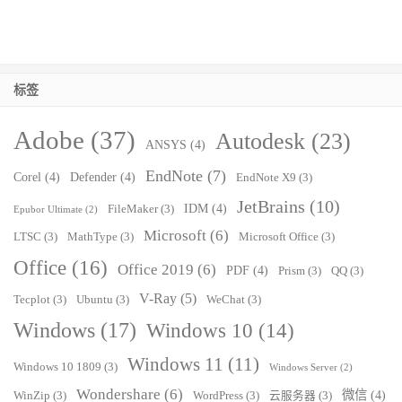
标签
Adobe
(37)
Autodesk
(23)
ANSYS
(4)
EndNote
(7)
Corel
(4)
Defender
(4)
EndNote X9
(3)
JetBrains
(10)
IDM
(4)
FileMaker
(3)
Epubor Ultimate
(2)
Microsoft
(6)
LTSC
(3)
MathType
(3)
Microsoft Office
(3)
Office
(16)
Office 2019
(6)
PDF
(4)
Prism
(3)
QQ
(3)
V-Ray
(5)
Tecplot
(3)
Ubuntu
(3)
WeChat
(3)
Windows
(17)
Windows 10
(14)
Windows 11
(11)
Windows 10 1809
(3)
Windows Server
(2)
Wondershare
(6)
微信
(4)
WinZip
(3)
WordPress
(3)
云服务器
(3)