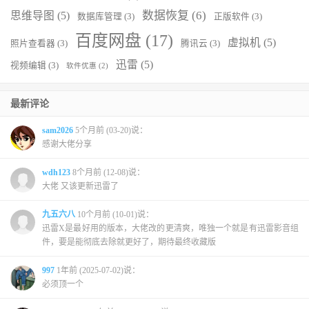
数据恢复
(6)
思维导图
(5)
数据库管理
(3)
正版软件
(3)
百度网盘
(17)
虚拟机
(5)
照片查看器
(3)
腾讯云
(3)
迅雷
(5)
视频编辑
(3)
软件优惠
(2)
最新评论
sam2026
5个月前 (03-20)说：
感谢大佬分享
wdh123
8个月前 (12-08)说：
大佬 又该更新迅雷了
九五六八
10个月前 (10-01)说：
迅雷X是最好用的版本，大佬改的更清爽，唯独一个就是有迅雷影音组
件，要是能彻底去除就更好了，期待最终收藏版
997
1年前 (2025-07-02)说：
必须顶一个