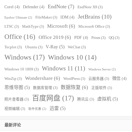
EndNote
(7)
Corel
(4)
Defender
(4)
EndNote X9
(3)
JetBrains
(10)
IDM
(4)
FileMaker
(3)
Epubor Ultimate
(2)
Microsoft
(6)
LTSC
(3)
MathType
(3)
Microsoft Office
(3)
Office
(16)
Office 2019
(6)
PDF
(4)
Prism
(3)
QQ
(3)
V-Ray
(5)
Tecplot
(3)
Ubuntu
(3)
WeChat
(3)
Windows
(17)
Windows 10
(14)
Windows 11
(11)
Windows 10 1809
(3)
Windows Server
(2)
Wondershare
(6)
微信
(4)
WinZip
(3)
WordPress
(3)
云服务器
(3)
数据恢复
(6)
思维导图
(5)
数据库管理
(3)
正版软件
(3)
百度网盘
(17)
虚拟机
(5)
照片查看器
(3)
腾讯云
(3)
迅雷
(5)
视频编辑
(3)
软件优惠
(2)
最新评论