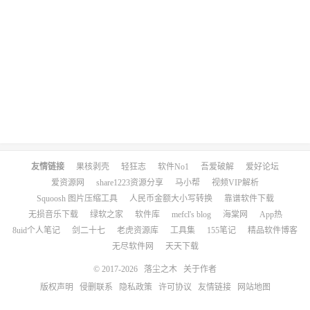
友情链接
果核剥壳
轻狂志
软件No1
吾爱破解
爱好论坛
爱资源网
share1223资源分享
马小帮
视频VIP解析
Squoosh 图片压缩工具
人民币金额大小写转换
靠谱软件下载
无损音乐下载
绿软之家
软件库
mefcl's blog
海棠网
App热
8uid个人笔记
剑二十七
老虎资源库
工具集
155笔记
精品软件博客
无尽软件网
天天下载
© 2017-2026
落尘之木
关于作者
版权声明
侵删联系
隐私政策
许可协议
友情链接
网站地图