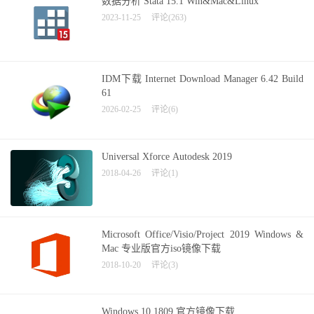
数据分析 Stata 15.1 Win&Mac&Linux
2023-11-25
评论(263)
IDM下载 Internet Download Manager 6.42 Build
61
2026-02-25
评论(6)
Universal Xforce Autodesk 2019
2018-04-26
评论(1)
Microsoft Office/Visio/Project 2019 Windows &
Mac 专业版官方iso镜像下载
2018-10-20
评论(3)
Windows 10 1809 官方镜像下载