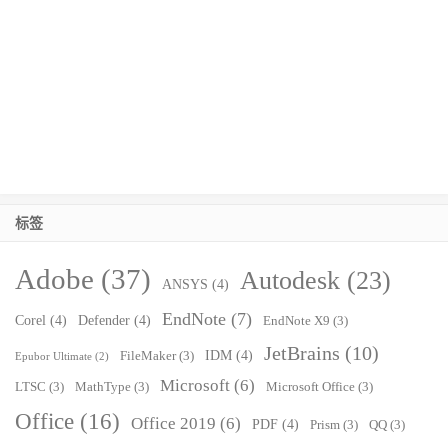
标签
Adobe
(37)
Autodesk
(23)
ANSYS
(4)
EndNote
(7)
Corel
(4)
Defender
(4)
EndNote X9
(3)
JetBrains
(10)
IDM
(4)
FileMaker
(3)
Epubor Ultimate
(2)
Microsoft
(6)
LTSC
(3)
MathType
(3)
Microsoft Office
(3)
Office
(16)
Office 2019
(6)
PDF
(4)
Prism
(3)
QQ
(3)