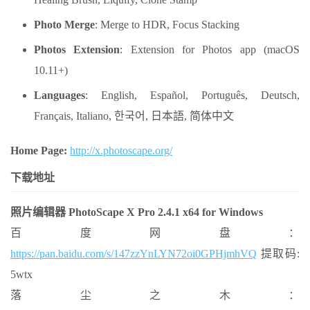
Photo Merge
: Merge to HDR, Focus Stacking
Photos Extension
: Extension for Photos app (macOS
10.11+)
Languages
: English, Español, Português, Deutsch,
Français, Italiano, 한국어, 日本語, 简体中文
Home Page:
http://x.photoscape.org/
下载地址
照片编辑器 PhotoScape X Pro 2.4.1 x64 for Windows
百度网盘：
https://pan.baidu.com/s/147zzYnLYN72oi0GPHjmhVQ
提取码:
5wtx
落尘之木：