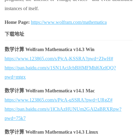
instances of itself.
Home Page:
https://www.wolfram.com/mathematica
下载地址
数学计算 Wolfram Mathematica v14.3 Win
https://www.123865.com/s/PjcA-KSSRA?pwd=ZIwH#
https://pan.baidu.com/s/1SN1AciJcbBHMFMhl6XelQQ?
pwd=mtgx
数学计算 Wolfram Mathematica v14.1 Mac
https://www.123865.com/s/PjcA-uSSRA?pwd=URgZ#
https://pan.baidu.com/s/1lChAzHUNUm2GAl2aBRXRpw?
pwd=75k7
数学计算 Wolfram Mathematica v14.3 Linux