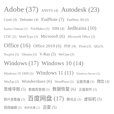
Adobe
(37)
Autodesk
(23)
ANSYS
(4)
EndNote
(7)
Corel
(4)
Defender
(4)
EndNote X9
(3)
JetBrains
(10)
IDM
(4)
FileMaker
(3)
Epubor Ultimate
(2)
Microsoft
(6)
LTSC
(3)
MathType
(3)
Microsoft Office
(3)
Office
(16)
Office 2019
(6)
PDF
(4)
Prism
(3)
QQ
(3)
V-Ray
(5)
Tecplot
(3)
Ubuntu
(3)
WeChat
(3)
Windows
(17)
Windows 10
(14)
Windows 11
(11)
Windows 10 1809
(3)
Windows Server
(2)
Wondershare
(6)
微信
(4)
WinZip
(3)
WordPress
(3)
云服务器
(3)
数据恢复
(6)
思维导图
(5)
数据库管理
(3)
正版软件
(3)
百度网盘
(17)
虚拟机
(5)
照片查看器
(3)
腾讯云
(3)
迅雷
(5)
视频编辑
(3)
软件优惠
(2)