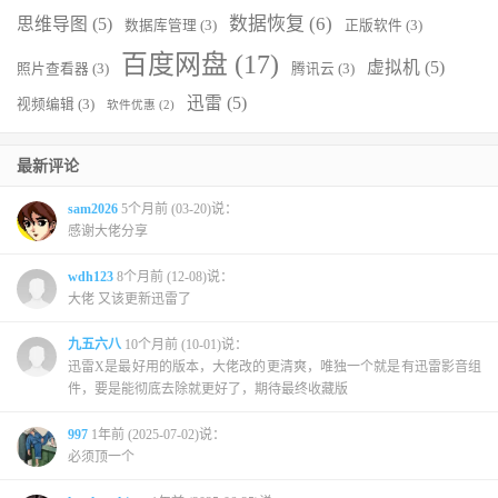
数据恢复
(6)
思维导图
(5)
数据库管理
(3)
正版软件
(3)
百度网盘
(17)
虚拟机
(5)
照片查看器
(3)
腾讯云
(3)
迅雷
(5)
视频编辑
(3)
软件优惠
(2)
最新评论
sam2026
5个月前 (03-20)说：
感谢大佬分享
wdh123
8个月前 (12-08)说：
大佬 又该更新迅雷了
九五六八
10个月前 (10-01)说：
迅雷X是最好用的版本，大佬改的更清爽，唯独一个就是有迅雷影音组
件，要是能彻底去除就更好了，期待最终收藏版
997
1年前 (2025-07-02)说：
必须顶一个