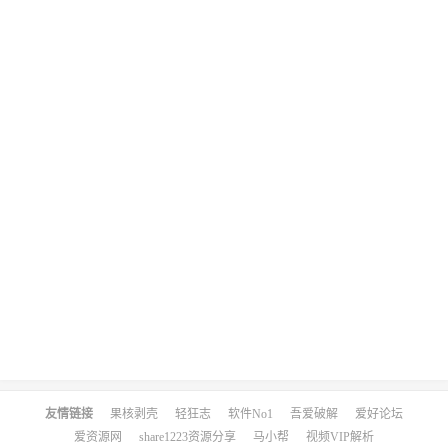
友情链接
果核剥壳
轻狂志
软件No1
吾爱破解
爱好论坛
爱资源网
share1223资源分享
马小帮
视频VIP解析