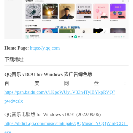
Home Page:
https://y.qq.com
下载地址
QQ音乐 v18.91 for Windows 去广告绿色版
百度网盘：
https://pan.baidu.com/s/1KpoWUy1V33n4TylBYkpRVQ?
pwd=cslx
QQ音乐电脑版 for Windows v18.91 (2022/09/06)
https://dldir1.qq.com/music/clntupate/QQMusic_YQQWinPCDL.
exe