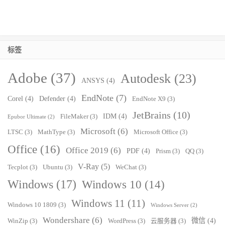
标签
Adobe
(37)
Autodesk
(23)
ANSYS
(4)
EndNote
(7)
Corel
(4)
Defender
(4)
EndNote X9
(3)
JetBrains
(10)
IDM
(4)
FileMaker
(3)
Epubor Ultimate
(2)
Microsoft
(6)
LTSC
(3)
MathType
(3)
Microsoft Office
(3)
Office
(16)
Office 2019
(6)
PDF
(4)
Prism
(3)
QQ
(3)
V-Ray
(5)
Tecplot
(3)
Ubuntu
(3)
WeChat
(3)
Windows
(17)
Windows 10
(14)
Windows 11
(11)
Windows 10 1809
(3)
Windows Server
(2)
Wondershare
(6)
微信
(4)
WinZip
(3)
WordPress
(3)
云服务器
(3)