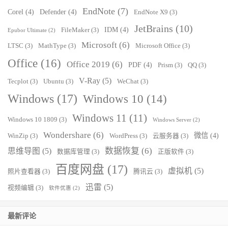
EndNote
(7)
Corel
(4)
Defender
(4)
EndNote X9
(3)
JetBrains
(10)
IDM
(4)
FileMaker
(3)
Epubor Ultimate
(2)
Microsoft
(6)
LTSC
(3)
MathType
(3)
Microsoft Office
(3)
Office
(16)
Office 2019
(6)
PDF
(4)
Prism
(3)
QQ
(3)
V-Ray
(5)
Tecplot
(3)
Ubuntu
(3)
WeChat
(3)
Windows
(17)
Windows 10
(14)
Windows 11
(11)
Windows 10 1809
(3)
Windows Server
(2)
Wondershare
(6)
微信
(4)
WinZip
(3)
WordPress
(3)
云服务器
(3)
数据恢复
(6)
思维导图
(5)
数据库管理
(3)
正版软件
(3)
百度网盘
(17)
虚拟机
(5)
照片查看器
(3)
腾讯云
(3)
迅雷
(5)
视频编辑
(3)
软件优惠
(2)
最新评论