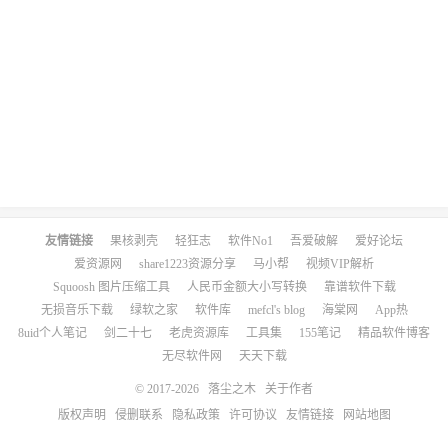
友情链接
果核剥壳
轻狂志
软件No1
吾爱破解
爱好论坛
爱资源网
share1223资源分享
马小帮
视频VIP解析
Squoosh 图片压缩工具
人民币金额大小写转换
靠谱软件下载
无损音乐下载
绿软之家
软件库
mefcl's blog
海棠网
App热
8uid个人笔记
剑二十七
老虎资源库
工具集
155笔记
精品软件博客
无尽软件网
天天下载
© 2017-2026
落尘之木
关于作者
版权声明
侵删联系
隐私政策
许可协议
友情链接
网站地图