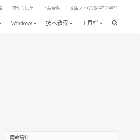
器
软件心愿单
下载帮助
落尘之木QQ群647504832
Windows
技术教程
工具栏
网站统计