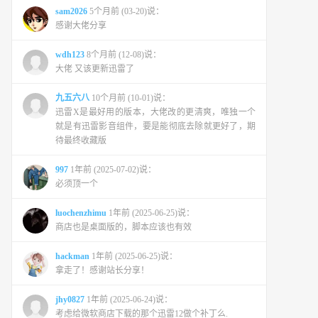
sam2026
5个月前 (03-20)说：
感谢大佬分享
wdh123
8个月前 (12-08)说：
大佬 又该更新迅雷了
九五六八
10个月前 (10-01)说：
迅雷X是最好用的版本，大佬改的更清爽，唯独一个
就是有迅雷影音组件，要是能彻底去除就更好了，期
待最终收藏版
997
1年前 (2025-07-02)说：
必须顶一个
luochenzhimu
1年前 (2025-06-25)说：
商店也是桌面版的，脚本应该也有效
hackman
1年前 (2025-06-25)说：
拿走了！感谢站长分享！
jhy0827
1年前 (2025-06-24)说：
考虑给微软商店下载的那个迅雷12做个补丁么.