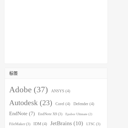
标签
Adobe
(37)
ANSYS
(4)
Autodesk
(23)
Corel
(4)
Defender
(4)
EndNote
(7)
EndNote X9
(3)
Epubor Ultimate
(2)
JetBrains
(10)
IDM
(4)
FileMaker
(3)
LTSC
(3)