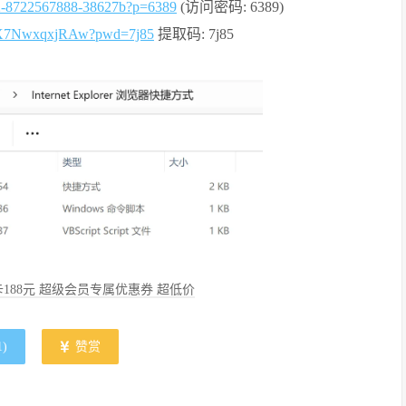
432-8722567888-38627b?p=6389
(访问密码: 6389)
HdX7NwxqxjRAw?pwd=7j85
提取码: 7j85
188元 超级会员专属优惠券 超低价
1
)
赞赏