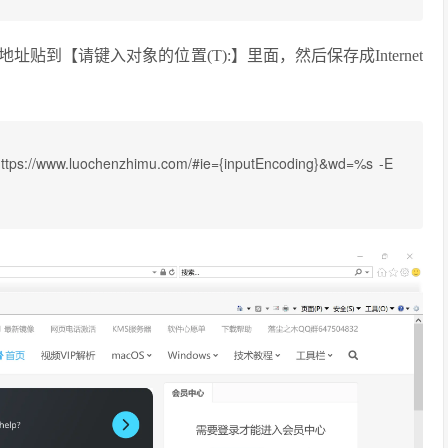
到【请键入对象的位置(T):】里面，然后保存成Internet
" https://www.luochenzhimu.com/#ie={inputEncoding}&wd=%s -E