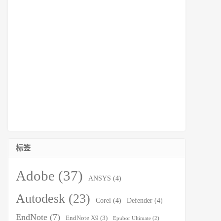
标签
Adobe
(37)
ANSYS
(4)
Autodesk
(23)
Corel
(4)
Defender
(4)
EndNote
(7)
EndNote X9
(3)
Epubor Ultimate
(2)