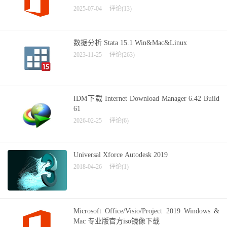
2025-07-04
评论(13)
数据分析 Stata 15.1 Win&Mac&Linux
2023-11-25
评论(263)
IDM下载 Internet Download Manager 6.42 Build
61
2026-02-25
评论(6)
Universal Xforce Autodesk 2019
2018-04-26
评论(1)
Microsoft Office/Visio/Project 2019 Windows &
Mac 专业版官方iso镜像下载