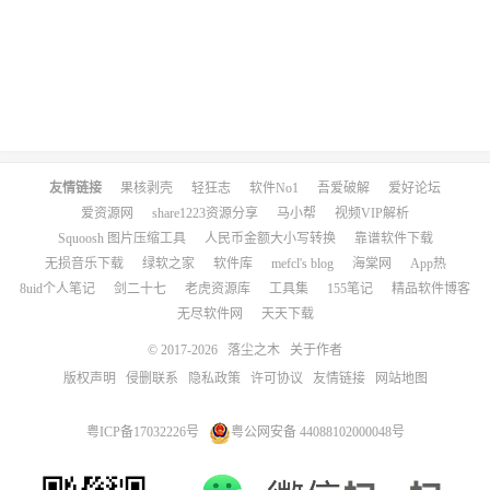
友情链接
果核剥壳
轻狂志
软件No1
吾爱破解
爱好论坛
爱资源网
share1223资源分享
马小帮
视频VIP解析
Squoosh 图片压缩工具
人民币金额大小写转换
靠谱软件下载
无损音乐下载
绿软之家
软件库
mefcl's blog
海棠网
App热
8uid个人笔记
剑二十七
老虎资源库
工具集
155笔记
精品软件博客
无尽软件网
天天下载
© 2017-2026
落尘之木
关于作者
版权声明
侵删联系
隐私政策
许可协议
友情链接
网站地图
粤ICP备17032226号
粤公网安备 44088102000048号