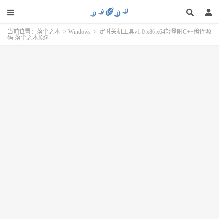
当前位置：
落尘之木
>
Windows
>
定时关机工具v1.0 x86 x64轻量附C++编译源
码 落尘之木原创