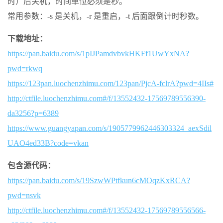
时）后关机，时间单位必须是秒。
‌常用参数‌：-s 是关机，-r 是重启，-t 后面跟倒计时秒数。‌‌
下载地址：
https://pan.baidu.com/s/1pIJPamdvbvkHKFf1UwYxNA?
pwd=rkwq
https://123pan.luochenzhimu.com/123pan/PjcA-fclrA?pwd=4IIs#
http://ctfile.luochenzhimu.com#/f/13552432-17569789556390-
da3256?p=6389
https://www.guangyapan.com/s/1905779962446303324_aexSdil
UAO4ed33B?code=vkan
包含源代码：
https://pan.baidu.com/s/19SzwWPtfkun6cMOqzKxRCA?
pwd=nsvk
http://ctfile.luochenzhimu.com#/f/13552432-17569789556566-