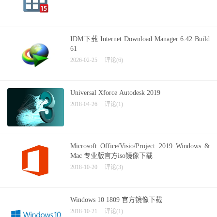
IDM下载 Internet Download Manager 6.42 Build
61
2026-02-25
评论(6)
Universal Xforce Autodesk 2019
2018-04-26
评论(1)
Microsoft Office/Visio/Project 2019 Windows &
Mac 专业版官方iso镜像下载
2018-10-20
评论(3)
Windows 10 1809 官方镜像下载
2018-10-21
评论(1)