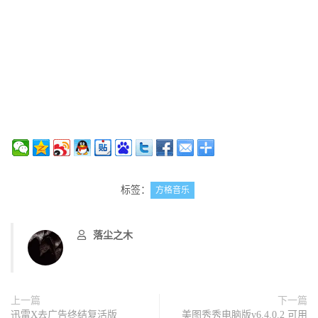
标签：
方格音乐
落尘之木
上一篇
下一篇
迅雷X去广告终结复活版
美图秀秀电脑版v6.4.0.2 可用