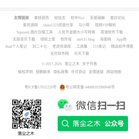
友情链接
果核剥壳
轻狂志
软件No1
吾爱破解
爱好论坛
爱资源网
share1223资源分享
马小帮
视频VIP解析
Squoosh 图片压缩工具
人民币金额大小写转换
靠谱软件下载
无损音乐下载
绿软之家
软件库
mefcl's blog
海棠网
App热
8uid个人笔记
剑二十七
老虎资源库
工具集
155笔记
精品软件博客
无尽软件网
天天下载
© 2017-2026
落尘之木
关于作者
版权声明
侵删联系
隐私政策
许可协议
友情链接
网站地图
粤ICP备17032226号
粤公网安备 44088102000048号