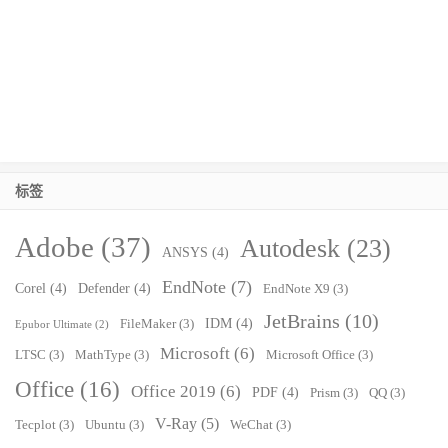
标签
Adobe
(37)
Autodesk
(23)
ANSYS
(4)
EndNote
(7)
Corel
(4)
Defender
(4)
EndNote X9
(3)
JetBrains
(10)
IDM
(4)
FileMaker
(3)
Epubor Ultimate
(2)
Microsoft
(6)
LTSC
(3)
MathType
(3)
Microsoft Office
(3)
Office
(16)
Office 2019
(6)
PDF
(4)
Prism
(3)
QQ
(3)
V-Ray
(5)
Tecplot
(3)
Ubuntu
(3)
WeChat
(3)