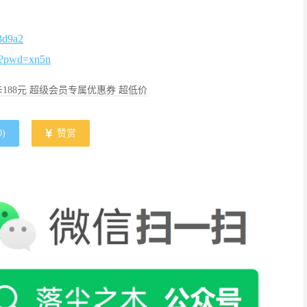
3d9a2
g?pwd=xn5n
188元 超级会员专属优惠券 超低价
0
)
赞赏