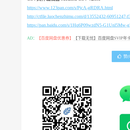
https://www.123pan.com/s/PjcA-gRDRA.html
http://ctfile.luochenzhimu.com/d/13552432-60951247-f
https://pan.baidu.com/s/1Hq6P09wzdN5-G1Unl5Mw-
AD：
【百度网盘优惠券】
【下载无忧】百度网盘SVIP年卡
赞(