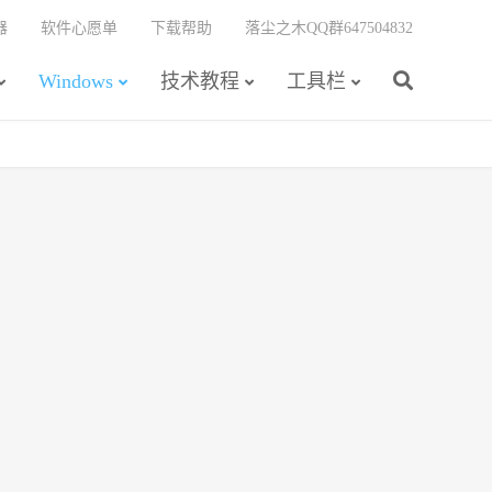
器
软件心愿单
下载帮助
落尘之木QQ群647504832
Windows
技术教程
工具栏