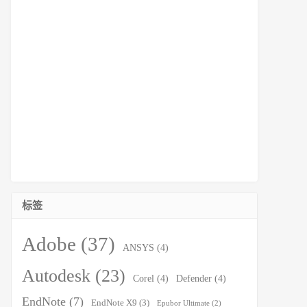
标签
Adobe
(37)
ANSYS
(4)
Autodesk
(23)
Corel
(4)
Defender
(4)
EndNote
(7)
EndNote X9
(3)
Epubor Ultimate
(2)