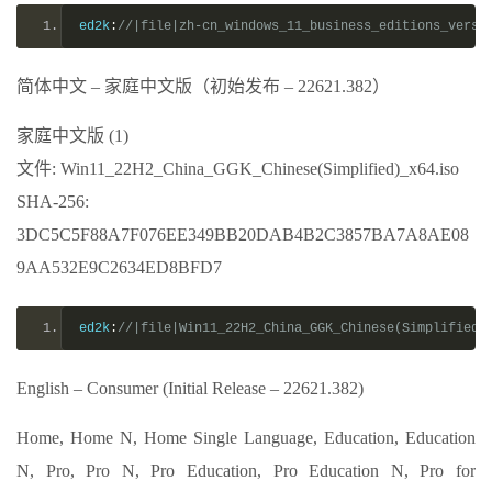
ed2k
:
//|file|zh-cn_windows_11_business_editions_versi
简体中文 – 家庭中文版（初始发布 – 22621.382）
家庭中文版 (1)
文件: Win11_22H2_China_GGK_Chinese(Simplified)_x64.iso
SHA-256:
3DC5C5F88A7F076EE349BB20DAB4B2C3857BA7A8AE08
9AA532E9C2634ED8BFD7
ed2k
:
//|file|Win11_22H2_China_GGK_Chinese(Simplified)
English – Consumer (Initial Release – 22621.382)
Home, Home N, Home Single Language, Education, Education
N, Pro, Pro N, Pro Education, Pro Education N, Pro for