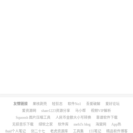
友情链接
果核剥壳
轻狂志
软件No1
吾爱破解
爱好论坛
爱资源网
share1223资源分享
马小帮
视频VIP解析
Squoosh 图片压缩工具
人民币金额大小写转换
靠谱软件下载
无损音乐下载
绿软之家
软件库
mefcl's blog
海棠网
App热
8uid个人笔记
剑二十七
老虎资源库
工具集
155笔记
精品软件博客