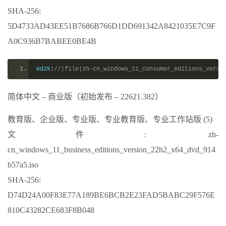
SHA-256:
5D4733AD43EE51B7686B766D1DD691342A8421035E7C9F
A0C936B7BABEE0BE4B
ed2k
:
//|file|zh-cn_windows_11_consumer_editions_versi
简体中文 – 商业版（初始发布 – 22621.382）
教育版、企业版、专业版、专业教育版、专业工作站版 (5)
文件: zh-
cn_windows_11_business_editions_version_22h2_x64_dvd_914
b57a5.iso
SHA-256:
D74D24A00F83E77A189BE6BCB2E23FAD5BABC29F576E
810C43282CE683F8B048