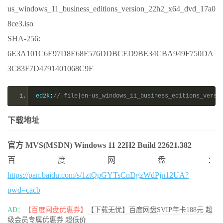
us_windows_11_business_editions_version_22h2_x64_dvd_17a0
8ce3.iso
SHA-256:
6E3A101C6E97D8E68F576DDBCED9BE34CBA949F750DA
3C83F7D4791401068C9F
ed2k
:
//|file|en-us_windows_11_business_editions_versi
下载地址
官方 MVS(MSDN) Windows 11 22H2 Build 22621.382
百度网盘：
https://pan.baidu.com/s/1ztQpGYTsCnDgzWdPjn12UA?
pwd=cacb
AD：
【百度网盘优惠券】
【下载无忧】百度网盘SVIP年卡188元 超
级会员专属优惠券 超低价