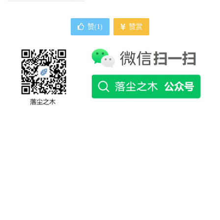
赞(
1
)
赞赏