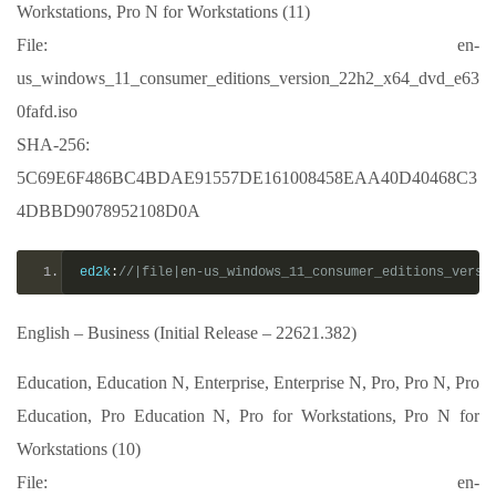
Workstations, Pro N for Workstations (11)
File: en-
us_windows_11_consumer_editions_version_22h2_x64_dvd_e63
0fafd.iso
SHA-256:
5C69E6F486BC4BDAE91557DE161008458EAA40D40468C3
4DBBD9078952108D0A
ed2k
:
//|file|en-us_windows_11_consumer_editions_versi
English – Business (Initial Release – 22621.382)
Education, Education N, Enterprise, Enterprise N, Pro, Pro N, Pro
Education, Pro Education N, Pro for Workstations, Pro N for
Workstations (10)
File: en-