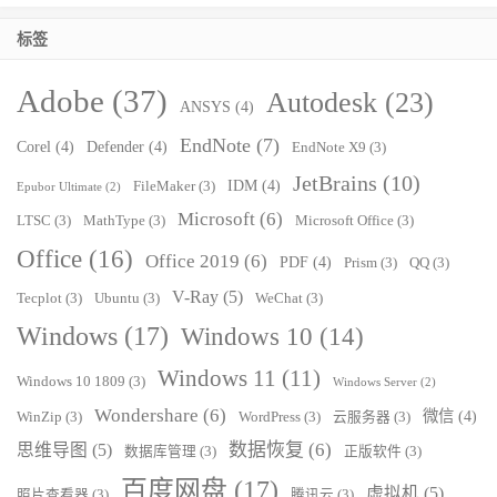
标签
Adobe
(37)
Autodesk
(23)
ANSYS
(4)
EndNote
(7)
Corel
(4)
Defender
(4)
EndNote X9
(3)
JetBrains
(10)
IDM
(4)
FileMaker
(3)
Epubor Ultimate
(2)
Microsoft
(6)
LTSC
(3)
MathType
(3)
Microsoft Office
(3)
Office
(16)
Office 2019
(6)
PDF
(4)
Prism
(3)
QQ
(3)
V-Ray
(5)
Tecplot
(3)
Ubuntu
(3)
WeChat
(3)
Windows
(17)
Windows 10
(14)
Windows 11
(11)
Windows 10 1809
(3)
Windows Server
(2)
Wondershare
(6)
微信
(4)
WinZip
(3)
WordPress
(3)
云服务器
(3)
数据恢复
(6)
思维导图
(5)
数据库管理
(3)
正版软件
(3)
百度网盘
(17)
虚拟机
(5)
照片查看器
(3)
腾讯云
(3)