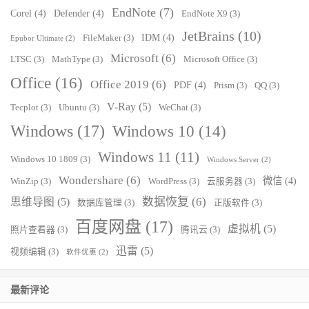
EndNote
(7)
Corel
(4)
Defender
(4)
EndNote X9
(3)
JetBrains
(10)
IDM
(4)
FileMaker
(3)
Epubor Ultimate
(2)
Microsoft
(6)
LTSC
(3)
MathType
(3)
Microsoft Office
(3)
Office
(16)
Office 2019
(6)
PDF
(4)
Prism
(3)
QQ
(3)
V-Ray
(5)
Tecplot
(3)
Ubuntu
(3)
WeChat
(3)
Windows
(17)
Windows 10
(14)
Windows 11
(11)
Windows 10 1809
(3)
Windows Server
(2)
Wondershare
(6)
微信
(4)
WinZip
(3)
WordPress
(3)
云服务器
(3)
数据恢复
(6)
思维导图
(5)
数据库管理
(3)
正版软件
(3)
百度网盘
(17)
虚拟机
(5)
照片查看器
(3)
腾讯云
(3)
迅雷
(5)
视频编辑
(3)
软件优惠
(2)
最新评论