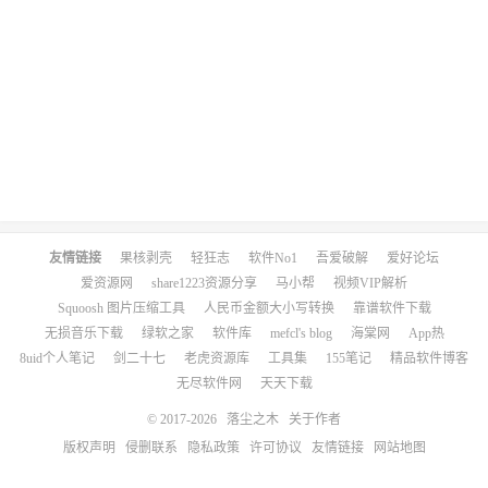
友情链接
果核剥壳
轻狂志
软件No1
吾爱破解
爱好论坛
爱资源网
share1223资源分享
马小帮
视频VIP解析
Squoosh 图片压缩工具
人民币金额大小写转换
靠谱软件下载
无损音乐下载
绿软之家
软件库
mefcl's blog
海棠网
App热
8uid个人笔记
剑二十七
老虎资源库
工具集
155笔记
精品软件博客
无尽软件网
天天下载
© 2017-2026
落尘之木
关于作者
版权声明
侵删联系
隐私政策
许可协议
友情链接
网站地图