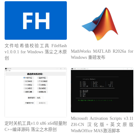
文件哈希值校验工具 FileHash
MathWorks MATLAB R2026a for
v1.0.0.1 for Windows 落尘之木原
Windows 重磅发布
创
Microsoft Activation Scripts v3.11
定时关机工具v1.0 x86 x64轻量附
ZH-CN 汉化版+英文原版
C++编译源码 落尘之木原创
Win&Office MAS激活脚本