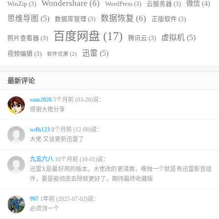
Wondershare
(6)
微信
(4)
WinZip
(3)
WordPress
(3)
云服务器
(3)
数据恢复
(6)
思维导图
(5)
数据库管理
(3)
正版软件
(3)
百度网盘
(17)
虚拟机
(5)
照片查看器
(3)
腾讯云
(3)
迅雷
(5)
视频编辑
(3)
软件优惠
(2)
最新评论
sam2026
5个月前 (03-20)说：
感谢大佬分享
wdh123
8个月前 (12-08)说：
大佬 又该更新迅雷了
九五六八
10个月前 (10-01)说：
迅雷X是最好用的版本，大佬改的更清爽，唯独一个就是有迅雷影音组
件，要是能彻底去除就更好了，期待最终收藏版
997
1年前 (2025-07-02)说：
必须顶一个