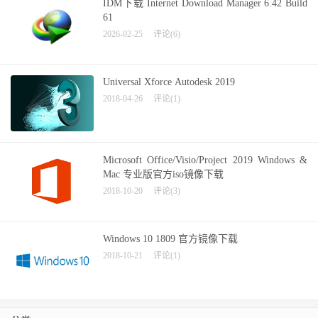
IDM下载 Internet Download Manager 6.42 Build
61
2026-02-25
评论(6)
Universal Xforce Autodesk 2019
2018-04-26
评论(1)
Microsoft Office/Visio/Project 2019 Windows &
Mac 专业版官方iso镜像下载
2018-10-20
评论(3)
Windows 10 1809 官方镜像下载
2018-10-21
评论(1)