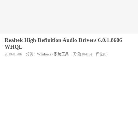
Realtek High Definition Audio Drivers 6.0.1.8606
WHQL
2019-01-06
分类：
Windows
/
系统工具
阅读(10415)
评论(0)