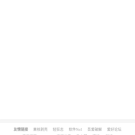
友情链接
果核剥壳
轻狂志
软件No1
吾爱破解
爱好论坛