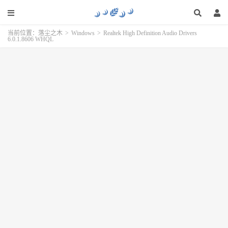
当前位置：
落尘之木
>
Windows
>
Realtek High Definition Audio Drivers
6.0.1.8606 WHQL