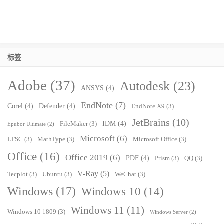
标签
Adobe
(37)
Autodesk
(23)
ANSYS
(4)
EndNote
(7)
Corel
(4)
Defender
(4)
EndNote X9
(3)
JetBrains
(10)
IDM
(4)
FileMaker
(3)
Epubor Ultimate
(2)
Microsoft
(6)
LTSC
(3)
MathType
(3)
Microsoft Office
(3)
Office
(16)
Office 2019
(6)
PDF
(4)
Prism
(3)
QQ
(3)
V-Ray
(5)
Tecplot
(3)
Ubuntu
(3)
WeChat
(3)
Windows
(17)
Windows 10
(14)
Windows 11
(11)
Windows 10 1809
(3)
Windows Server
(2)