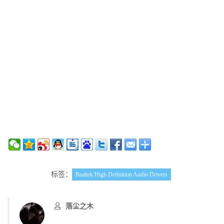
标签：
Realtek High Definition Audio Drivers
落尘之木