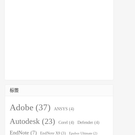
标签
Adobe
(37)
ANSYS
(4)
Autodesk
(23)
Corel
(4)
Defender
(4)
EndNote
(7)
EndNote X9
(3)
Epubor Ultimate
(2)