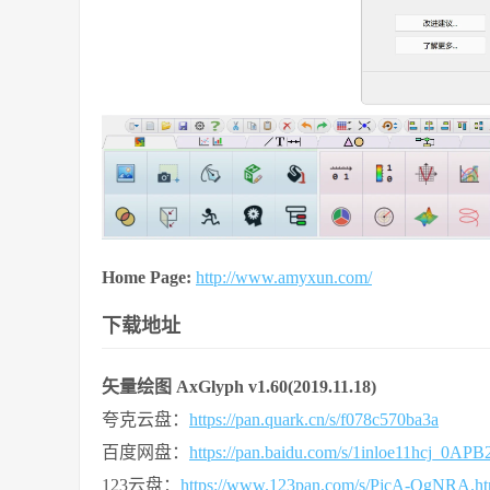
Home Page:
http://www.amyxun.com/
下载地址
矢量绘图 AxGlyph v1.60(2019.11.18)
夸克云盘：
https://pan.quark.cn/s/f078c570ba3a
百度网盘：
https://pan.baidu.com/s/1inloe11hcj_0
123云盘：
https://www.123pan.com/s/PjcA-QgNRA.ht