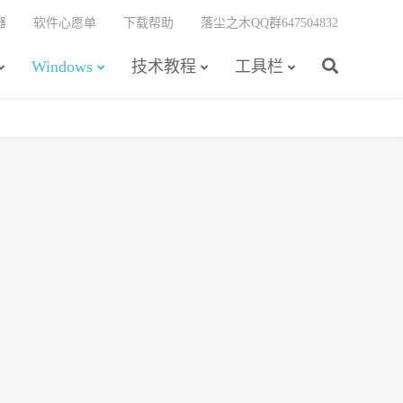
器
软件心愿单
下载帮助
落尘之木QQ群647504832
Windows
技术教程
工具栏