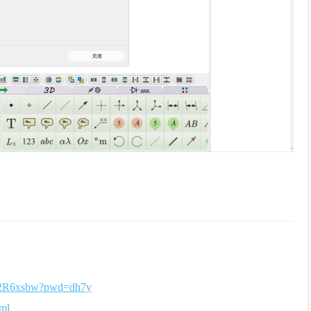
APB2R6xsbw?pwd=dh7y
ml