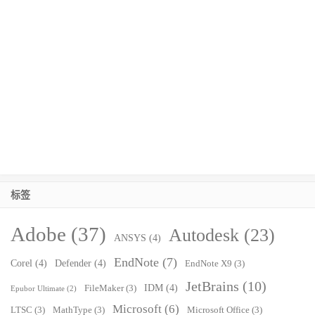
标签
Adobe
(37)
Autodesk
(23)
ANSYS
(4)
EndNote
(7)
Corel
(4)
Defender
(4)
EndNote X9
(3)
JetBrains
(10)
IDM
(4)
FileMaker
(3)
Epubor Ultimate
(2)
Microsoft
(6)
LTSC
(3)
MathType
(3)
Microsoft Office
(3)