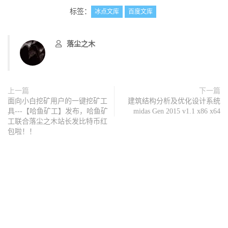
标签：
冰点文库
百度文库
落尘之木
上一篇
下一篇
面向小白挖矿用户的一键挖矿工
建筑结构分析及优化设计系统
具---【哈鱼矿工】发布，哈鱼矿
midas Gen 2015 v1.1 x86 x64
工联合落尘之木站长发比特币红
包啦！！