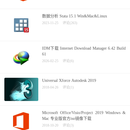
数据分析 Stata 15.1 Win&Mac&Linux
2023-11-25
评论(263)
IDM下载 Internet Download Manager 6.42 Build
61
2026-02-25
评论(6)
Universal Xforce Autodesk 2019
2018-04-26
评论(1)
Microsoft Office/Visio/Project 2019 Windows &
Mac 专业版官方iso镜像下载
2018-10-20
评论(3)