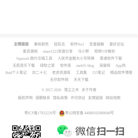
友情链接
果核剥壳
轻狂志
软件No1
吾爱破解
爱好论坛
爱资源网
share1223资源分享
马小帮
视频VIP解析
Squoosh 图片压缩工具
人民币金额大小写转换
靠谱软件下载
无损音乐下载
绿软之家
软件库
mefcl's blog
海棠网
App热
8uid个人笔记
剑二十七
老虎资源库
工具集
155笔记
精品软件博客
无尽软件网
天天下载
© 2017-2026
落尘之木
关于作者
版权声明
侵删联系
隐私政策
许可协议
友情链接
网站地图
粤ICP备17032226号
粤公网安备 44088102000048号