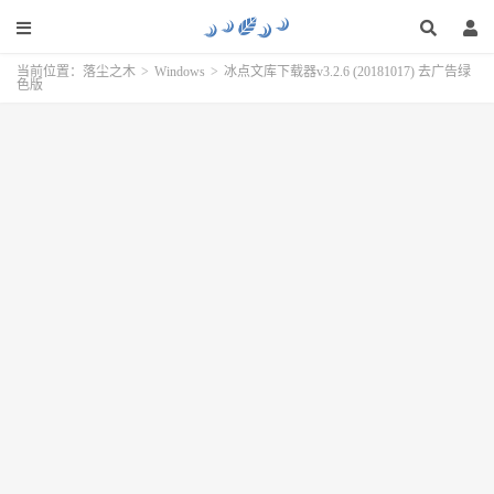
当前位置：
落尘之木
>
Windows
>
冰点文库下载器v3.2.6 (20181017) 去广告绿
色版