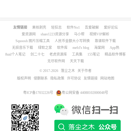
友情链接
果核剥壳
轻狂志
软件No1
吾爱破解
爱好论坛
爱资源网
share1223资源分享
马小帮
视频VIP解析
Squoosh 图片压缩工具
人民币金额大小写转换
靠谱软件下载
无损音乐下载
绿软之家
软件库
mefcl's blog
海棠网
App热
8uid个人笔记
剑二十七
老虎资源库
工具集
155笔记
精品软件博客
无尽软件网
天天下载
© 2017-2026
落尘之木
关于作者
版权声明
侵删联系
隐私政策
许可协议
友情链接
网站地图
粤ICP备17032226号
粤公网安备 44088102000048号