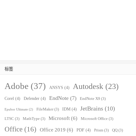
标签
Adobe
(37)
Autodesk
(23)
ANSYS
(4)
EndNote
(7)
Corel
(4)
Defender
(4)
EndNote X9
(3)
JetBrains
(10)
IDM
(4)
FileMaker
(3)
Epubor Ultimate
(2)
Microsoft
(6)
LTSC
(3)
MathType
(3)
Microsoft Office
(3)
Office
(16)
Office 2019
(6)
PDF
(4)
Prism
(3)
QQ
(3)