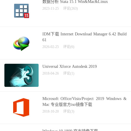
数据分析 Stata 15.1 Win&Mac&Linux
2023-11-25
评论(263)
IDM下载 Internet Download Manager 6.42 Build
61
2026-02-25
评论(6)
Universal Xforce Autodesk 2019
2018-04-26
评论(1)
Microsoft Office/Visio/Project 2019 Windows &
Mac 专业版官方iso镜像下载
2018-10-20
评论(3)