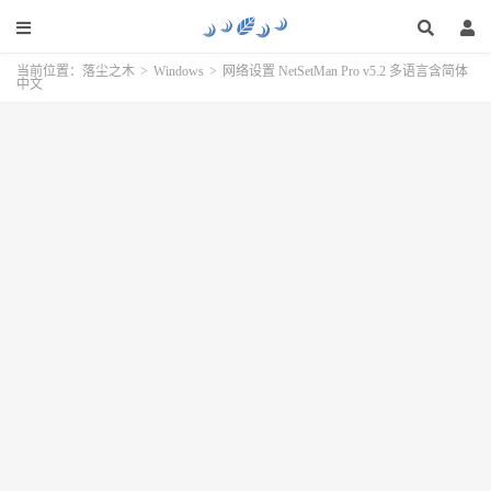
当前位置：
落尘之木
>
Windows
>
网络设置 NetSetMan Pro v5.2 多语言含简体
中文