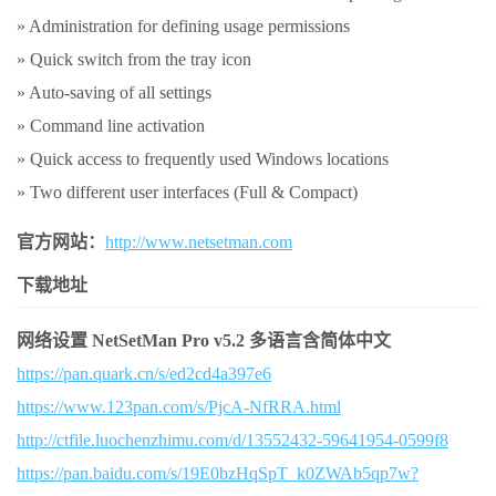
» Administration for defining usage permissions
» Quick switch from the tray icon
» Auto-saving of all settings
» Command line activation
» Quick access to frequently used Windows locations
» Two different user interfaces (Full & Compact)
官方网站：
http://www.netsetman.com
下载地址
网络设置 NetSetMan Pro v5.2 多语言含简体中文
https://pan.quark.cn/s/ed2cd4a397e6
https://www.123pan.com/s/PjcA-NfRRA.html
http://ctfile.luochenzhimu.com/d/13552432-59641954-0599f8
https://pan.baidu.com/s/19E0bzHqSpT_k0ZWAb5qp7w?