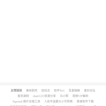
友情链接
果核剥壳
轻狂志
软件No1
吾爱破解
爱好论坛
爱资源网
share1223资源分享
马小帮
视频VIP解析
Squoosh 图片压缩工具
人民币金额大小写转换
靠谱软件下载