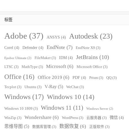
标签
Adobe
(37)
Autodesk
(23)
ANSYS
(4)
EndNote
(7)
Corel
(4)
Defender
(4)
EndNote X9
(3)
JetBrains
(10)
IDM
(4)
FileMaker
(3)
Epubor Ultimate
(2)
Microsoft
(6)
LTSC
(3)
MathType
(3)
Microsoft Office
(3)
Office
(16)
Office 2019
(6)
PDF
(4)
Prism
(3)
QQ
(3)
V-Ray
(5)
Tecplot
(3)
Ubuntu
(3)
WeChat
(3)
Windows
(17)
Windows 10
(14)
Windows 11
(11)
Windows 10 1809
(3)
Windows Server
(2)
Wondershare
(6)
微信
(4)
WinZip
(3)
WordPress
(3)
云服务器
(3)
数据恢复
(6)
思维导图
(5)
数据库管理
(3)
正版软件
(3)