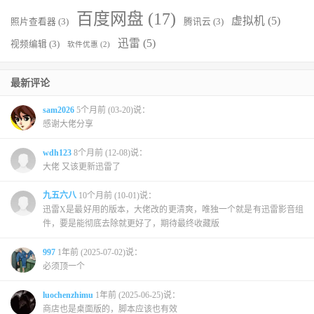
百度网盘
(17)
虚拟机
(5)
照片查看器
(3)
腾讯云
(3)
迅雷
(5)
视频编辑
(3)
软件优惠
(2)
最新评论
sam2026
5个月前 (03-20)说：
感谢大佬分享
wdh123
8个月前 (12-08)说：
大佬 又该更新迅雷了
九五六八
10个月前 (10-01)说：
迅雷X是最好用的版本，大佬改的更清爽，唯独一个就是有迅雷影音组
件，要是能彻底去除就更好了，期待最终收藏版
997
1年前 (2025-07-02)说：
必须顶一个
luochenzhimu
1年前 (2025-06-25)说：
商店也是桌面版的，脚本应该也有效