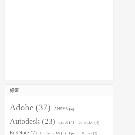
标签
Adobe
(37)
ANSYS
(4)
Autodesk
(23)
Corel
(4)
Defender
(4)
EndNote
(7)
EndNote X9
(3)
Epubor Ultimate
(2)