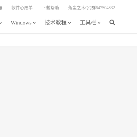
器
软件心愿单
下载帮助
落尘之木QQ群647504832
Windows
技术教程
工具栏