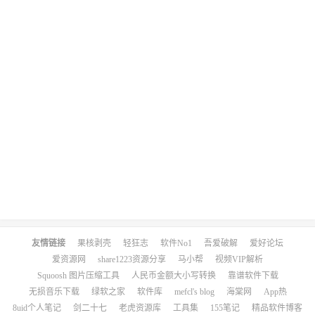
友情链接
果核剥壳
轻狂志
软件No1
吾爱破解
爱好论坛
爱资源网
share1223资源分享
马小帮
视频VIP解析
Squoosh 图片压缩工具
人民币金额大小写转换
靠谱软件下载
无损音乐下载
绿软之家
软件库
mefcl's blog
海棠网
App热
8uid个人笔记
剑二十七
老虎资源库
工具集
155笔记
精品软件博客