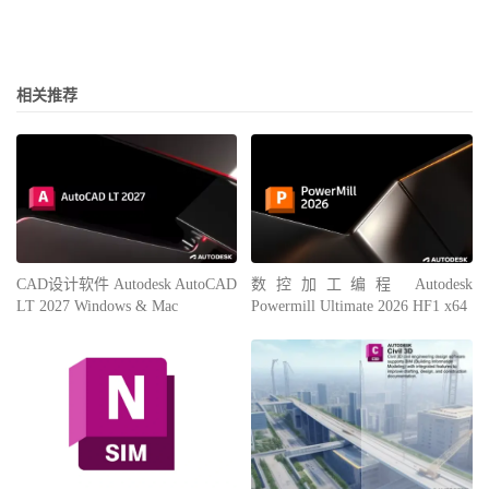
相关推荐
数控加工编程 Autodesk
CAD设计软件 Autodesk AutoCAD
Powermill Ultimate 2026 HF1 x64
LT 2027 Windows & Mac