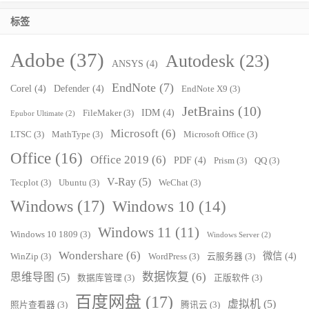
标签
Adobe
(37)
Autodesk
(23)
ANSYS
(4)
EndNote
(7)
Corel
(4)
Defender
(4)
EndNote X9
(3)
JetBrains
(10)
IDM
(4)
FileMaker
(3)
Epubor Ultimate
(2)
Microsoft
(6)
LTSC
(3)
MathType
(3)
Microsoft Office
(3)
Office
(16)
Office 2019
(6)
PDF
(4)
Prism
(3)
QQ
(3)
V-Ray
(5)
Tecplot
(3)
Ubuntu
(3)
WeChat
(3)
Windows
(17)
Windows 10
(14)
Windows 11
(11)
Windows 10 1809
(3)
Windows Server
(2)
Wondershare
(6)
微信
(4)
WinZip
(3)
WordPress
(3)
云服务器
(3)
数据恢复
(6)
思维导图
(5)
数据库管理
(3)
正版软件
(3)
百度网盘
(17)
虚拟机
(5)
照片查看器
(3)
腾讯云
(3)