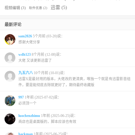
迅雷
(5)
视频编辑
(3)
软件优惠
(2)
最新评论
sam2026
5个月前 (03-20)说：
感谢大佬分享
wdh123
8个月前 (12-08)说：
大佬 又该更新迅雷了
九五六八
10个月前 (10-01)说：
迅雷X是最好用的版本，大佬改的更清爽，唯独一个就是有迅雷影音组
件，要是能彻底去除就更好了，期待最终收藏版
997
1年前 (2025-07-02)说：
必须顶一个
luochenzhimu
1年前 (2025-06-25)说：
商店也是桌面版的，脚本应该也有效
hackman
1年前 (2025-06-25)说：