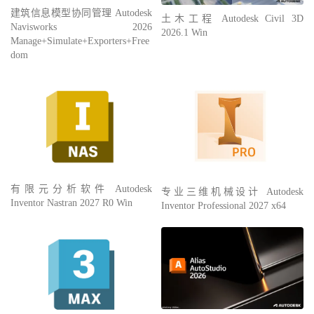
建筑信息模型协同管理 Autodesk
土木工程 Autodesk Civil 3D
Navisworks 2026
2026.1 Win
Manage+Simulate+Exporters+Free
dom
有限元分析软件 Autodesk
专业三维机械设计 Autodesk
Inventor Nastran 2027 R0 Win
Inventor Professional 2027 x64