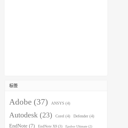
标签
Adobe
(37)
ANSYS
(4)
Autodesk
(23)
Corel
(4)
Defender
(4)
EndNote
(7)
EndNote X9
(3)
Epubor Ultimate
(2)