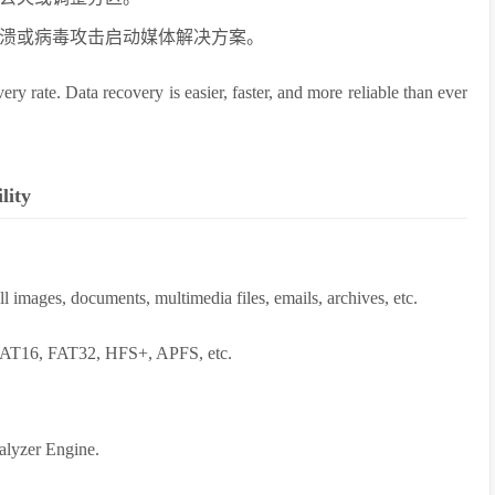
溃或病毒攻击启动媒体解决方案。
ery rate. Data recovery is easier, faster, and more reliable than ever
lity
l images, documents, multimedia files, emails, archives, etc.
, FAT16, FAT32, HFS+, APFS, etc.
alyzer Engine.