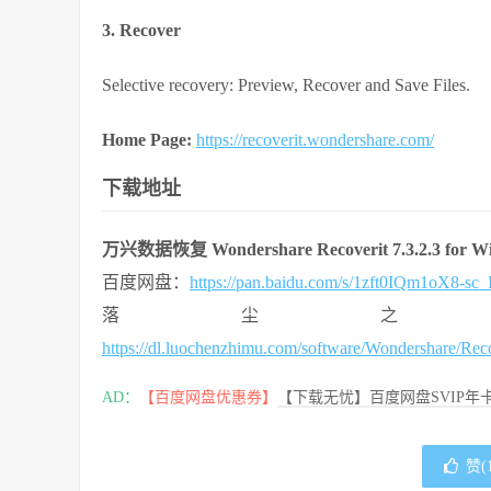
3. Recover
Selective recovery: Preview, Recover and Save Files.
Home Page:
https://recoverit.wondershare.com/
下载地址
万兴数据恢复 Wondershare Recoverit 7.3.2.3 for W
百度网盘：
https://pan.baidu.com/s/1zft0IQm1oX8-
落尘之
https://dl.luochenzhimu.com/software/Wondershare/Rec
AD：
【百度网盘优惠券】
【下载无忧】百度网盘SVIP年卡
赞(