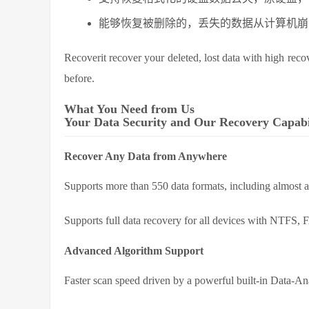
能够恢复被删除的，丢失的数据从计算机崩
Recoverit recover your deleted, lost data with high recov
before.
What You Need from Us
Your Data Security and Our Recovery Capabi
Recover Any Data from Anywhere
Supports more than 550 data formats, including almost al
Supports full data recovery for all devices with NTFS
Advanced Algorithm Support
Faster scan speed driven by a powerful built-in Data-An