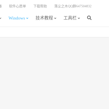
器
软件心愿单
下载帮助
落尘之木QQ群647504832
Windows
技术教程
工具栏