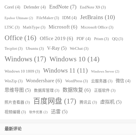
EndNote
(7)
Corel
(4)
Defender
(4)
EndNote X9
(3)
JetBrains
(10)
IDM
(4)
FileMaker
(3)
Epubor Ultimate
(2)
Microsoft
(6)
LTSC
(3)
MathType
(3)
Microsoft Office
(3)
Office
(16)
Office 2019
(6)
PDF
(4)
Prism
(3)
QQ
(3)
V-Ray
(5)
Tecplot
(3)
Ubuntu
(3)
WeChat
(3)
Windows
(17)
Windows 10
(14)
Windows 11
(11)
Windows 10 1809
(3)
Windows Server
(2)
Wondershare
(6)
微信
(4)
WinZip
(3)
WordPress
(3)
云服务器
(3)
数据恢复
(6)
思维导图
(5)
数据库管理
(3)
正版软件
(3)
百度网盘
(17)
虚拟机
(5)
照片查看器
(3)
腾讯云
(3)
迅雷
(5)
视频编辑
(3)
软件优惠
(2)
最新评论