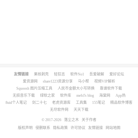
友情链接
果核剥壳
轻狂志
软件No1
吾爱破解
爱好论坛
爱资源网
share1223资源分享
马小帮
视频VIP解析
Squoosh 图片压缩工具
人民币金额大小写转换
靠谱软件下载
无损音乐下载
绿软之家
软件库
mefcl's blog
海棠网
App热
8uid个人笔记
剑二十七
老虎资源库
工具集
155笔记
精品软件博客
无尽软件网
天天下载
© 2017-2026
落尘之木
关于作者
版权声明
侵删联系
隐私政策
许可协议
友情链接
网站地图