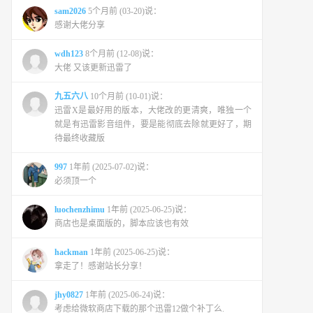
sam2026
5个月前 (03-20)说：
感谢大佬分享
wdh123
8个月前 (12-08)说：
大佬 又该更新迅雷了
九五六八
10个月前 (10-01)说：
迅雷X是最好用的版本，大佬改的更清爽，唯独一个
就是有迅雷影音组件，要是能彻底去除就更好了，期
待最终收藏版
997
1年前 (2025-07-02)说：
必须顶一个
luochenzhimu
1年前 (2025-06-25)说：
商店也是桌面版的，脚本应该也有效
hackman
1年前 (2025-06-25)说：
拿走了！感谢站长分享！
jhy0827
1年前 (2025-06-24)说：
考虑给微软商店下载的那个迅雷12做个补丁么.