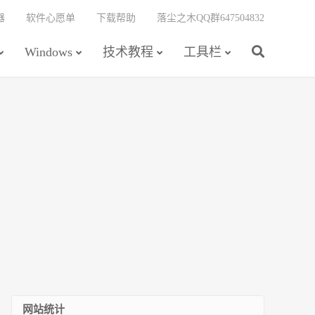
器
软件心愿单
下载帮助
落尘之木QQ群647504832
Windows
技术教程
工具栏
网站统计