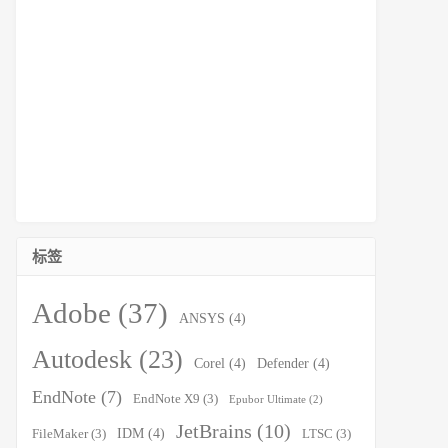
标签
Adobe
(37)
ANSYS
(4)
Autodesk
(23)
Corel
(4)
Defender
(4)
EndNote
(7)
EndNote X9
(3)
Epubor Ultimate
(2)
JetBrains
(10)
IDM
(4)
FileMaker
(3)
LTSC
(3)