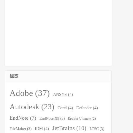
标签
Adobe
(37)
ANSYS
(4)
Autodesk
(23)
Corel
(4)
Defender
(4)
EndNote
(7)
EndNote X9
(3)
Epubor Ultimate
(2)
JetBrains
(10)
IDM
(4)
FileMaker
(3)
LTSC
(3)