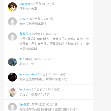
sam2026
5个月前 (03-20)说：
感谢大佬分享
wdh123
8个月前 (12-08)说：
大佬 又该更新迅雷了
九五六八
10个月前 (10-01)说：
迅雷X是最好用的版本，大佬改的更清爽，唯独一个
就是有迅雷影音组件，要是能彻底去除就更好了，期
待最终收藏版
997
1年前 (2025-07-02)说：
必须顶一个
luochenzhimu
1年前 (2025-06-25)说：
商店也是桌面版的，脚本应该也有效
hackman
1年前 (2025-06-25)说：
拿走了！感谢站长分享！
jhy0827
1年前 (2025-06-24)说：
考虑给微软商店下载的那个迅雷12做个补丁么.