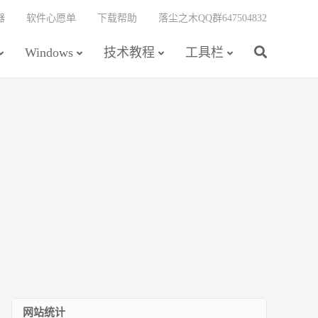
器
软件心愿单
下载帮助
落尘之木QQ群647504832
Windows
技术教程
工具栏
网站统计