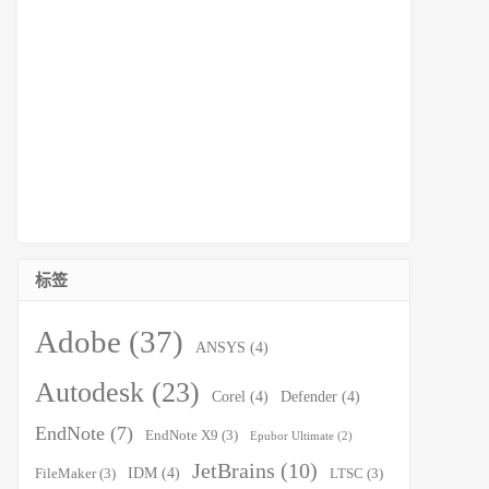
标签
Adobe
(37)
ANSYS
(4)
Autodesk
(23)
Corel
(4)
Defender
(4)
EndNote
(7)
EndNote X9
(3)
Epubor Ultimate
(2)
JetBrains
(10)
IDM
(4)
FileMaker
(3)
LTSC
(3)