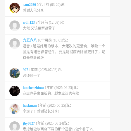
sam2026
5个月前 (03-20)说：
感谢大佬分享
wdh123
8个月前 (12-08)说：
大佬 又该更新迅雷了
九五六八
10个月前 (10-01)说：
迅雷X是最好用的版本，大佬改的更清爽，唯独一个
就是有迅雷影音组件，要是能彻底去除就更好了，期
待最终收藏版
997
1年前 (2025-07-02)说：
必须顶一个
luochenzhimu
1年前 (2025-06-25)说：
商店也是桌面版的，脚本应该也有效
hackman
1年前 (2025-06-25)说：
拿走了！感谢站长分享！
jhy0827
1年前 (2025-06-24)说：
考虑给微软商店下载的那个迅雷12做个补丁么.