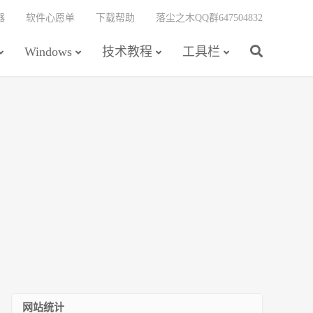
器
软件心愿单
下载帮助
落尘之木QQ群647504832
Windows
技术教程
工具栏
网站统计