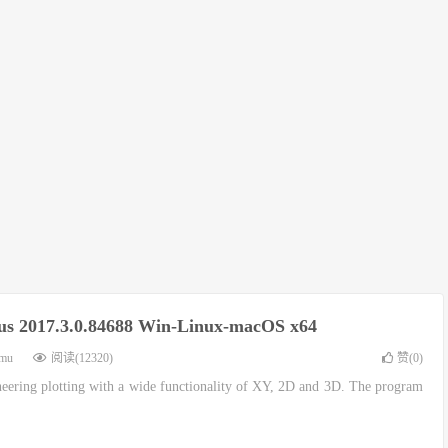
cus 2017.3.0.84688 Win-Linux-macOS x64
imu
阅读(12320)
赞(
0
)
neering plotting with a wide functionality of XY, 2D and 3D. The program