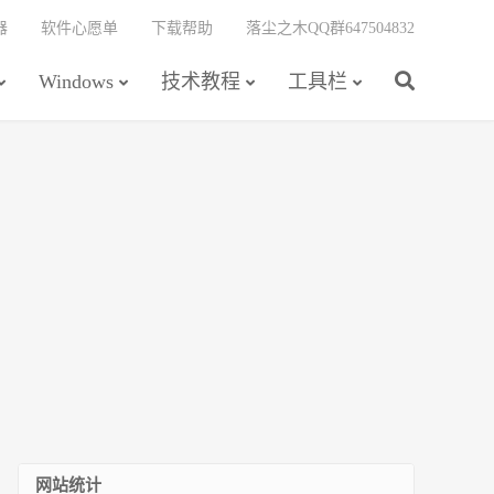
器
软件心愿单
下载帮助
落尘之木QQ群647504832
Windows
技术教程
工具栏
网站统计