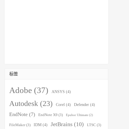
标签
Adobe
(37)
ANSYS
(4)
Autodesk
(23)
Corel
(4)
Defender
(4)
EndNote
(7)
EndNote X9
(3)
Epubor Ultimate
(2)
JetBrains
(10)
IDM
(4)
FileMaker
(3)
LTSC
(3)