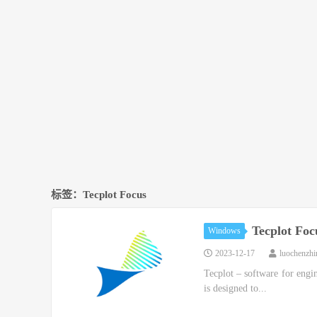
标签：Tecplot Focus
Tecplot Fo
Windows
2023-12-17
luochenzh
Tecplot – software for engi
is designed to...