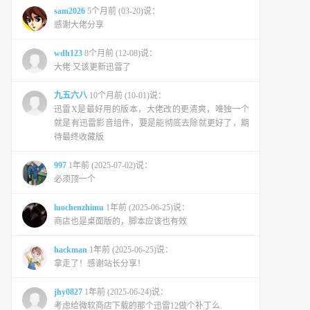
sam2026
5个月前 (03-20)说：
感谢大佬分享
wdh123
8个月前 (12-08)说：
大佬 又该更新迅雷了
九五六八
10个月前 (10-01)说：
迅雷X是最好用的版本，大佬改的更清爽，唯独一个
就是有迅雷影音组件，要是能彻底去除就更好了，期
待最终收藏版
997
1年前 (2025-07-02)说：
必须顶一个
luochenzhimu
1年前 (2025-06-25)说：
商店也是桌面版的，脚本应该也有效
hackman
1年前 (2025-06-25)说：
拿走了！感谢站长分享！
jhy0827
1年前 (2025-06-24)说：
考虑给微软商店下载的那个迅雷12做个补丁么.