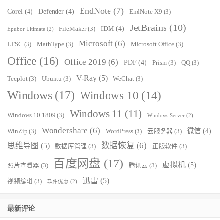
EndNote
(7)
Corel
(4)
Defender
(4)
EndNote X9
(3)
JetBrains
(10)
IDM
(4)
FileMaker
(3)
Epubor Ultimate
(2)
Microsoft
(6)
LTSC
(3)
MathType
(3)
Microsoft Office
(3)
Office
(16)
Office 2019
(6)
PDF
(4)
Prism
(3)
QQ
(3)
V-Ray
(5)
Tecplot
(3)
Ubuntu
(3)
WeChat
(3)
Windows
(17)
Windows 10
(14)
Windows 11
(11)
Windows 10 1809
(3)
Windows Server
(2)
Wondershare
(6)
微信
(4)
WinZip
(3)
WordPress
(3)
云服务器
(3)
数据恢复
(6)
思维导图
(5)
数据库管理
(3)
正版软件
(3)
百度网盘
(17)
虚拟机
(5)
照片查看器
(3)
腾讯云
(3)
迅雷
(5)
视频编辑
(3)
软件优惠
(2)
最新评论