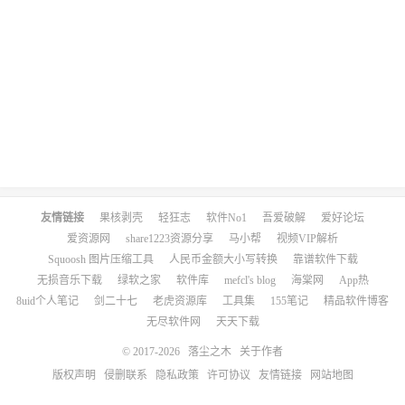
友情链接
果核剥壳
轻狂志
软件No1
吾爱破解
爱好论坛
爱资源网
share1223资源分享
马小帮
视频VIP解析
Squoosh 图片压缩工具
人民币金额大小写转换
靠谱软件下载
无损音乐下载
绿软之家
软件库
mefcl's blog
海棠网
App热
8uid个人笔记
剑二十七
老虎资源库
工具集
155笔记
精品软件博客
无尽软件网
天天下载
© 2017-2026
落尘之木
关于作者
版权声明
侵删联系
隐私政策
许可协议
友情链接
网站地图