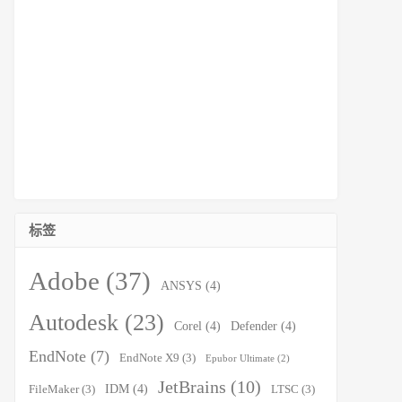
标签
Adobe
(37)
ANSYS
(4)
Autodesk
(23)
Corel
(4)
Defender
(4)
EndNote
(7)
EndNote X9
(3)
Epubor Ultimate
(2)
JetBrains
(10)
IDM
(4)
FileMaker
(3)
LTSC
(3)