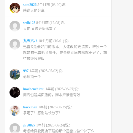
sam2026
5个月前 (03-20)说：
感谢大佬分享
wdh123
8个月前 (12-08)说：
大佬 又该更新迅雷了
九五六八
10个月前 (10-01)说：
迅雷X是最好用的版本，大佬改的更清爽，唯独一个
就是有迅雷影音组件，要是能彻底去除就更好了，期
待最终收藏版
997
1年前 (2025-07-02)说：
必须顶一个
luochenzhimu
1年前 (2025-06-25)说：
商店也是桌面版的，脚本应该也有效
hackman
1年前 (2025-06-25)说：
拿走了！感谢站长分享！
jhy0827
1年前 (2025-06-24)说：
考虑给微软商店下载的那个迅雷12做个补丁么.