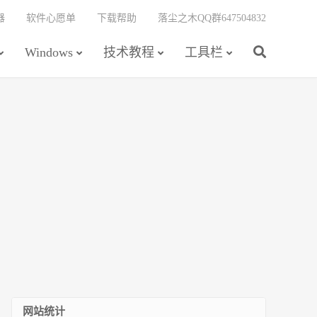
器
软件心愿单
下载帮助
落尘之木QQ群647504832
Windows
技术教程
工具栏
网站统计