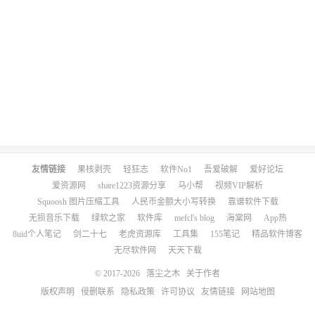
友情链接
果核剥壳
轻狂志
软件No1
吾爱破解
爱好论坛
爱资源网
share1223资源分享
马小帮
视频VIP解析
Squoosh 图片压缩工具
人民币金额大小写转换
靠谱软件下载
无损音乐下载
绿软之家
软件库
mefcl's blog
海棠网
App热
8uid个人笔记
剑二十七
老虎资源库
工具集
155笔记
精品软件博客
无尽软件网
天天下载
© 2017-2026
落尘之木
关于作者
版权声明
侵删联系
隐私政策
许可协议
友情链接
网站地图