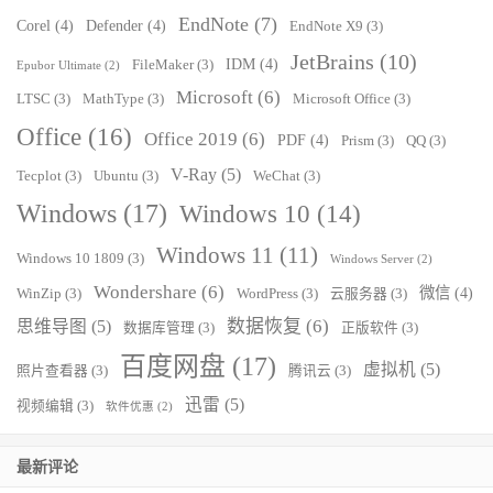
EndNote
(7)
Corel
(4)
Defender
(4)
EndNote X9
(3)
JetBrains
(10)
IDM
(4)
FileMaker
(3)
Epubor Ultimate
(2)
Microsoft
(6)
LTSC
(3)
MathType
(3)
Microsoft Office
(3)
Office
(16)
Office 2019
(6)
PDF
(4)
Prism
(3)
QQ
(3)
V-Ray
(5)
Tecplot
(3)
Ubuntu
(3)
WeChat
(3)
Windows
(17)
Windows 10
(14)
Windows 11
(11)
Windows 10 1809
(3)
Windows Server
(2)
Wondershare
(6)
微信
(4)
WinZip
(3)
WordPress
(3)
云服务器
(3)
数据恢复
(6)
思维导图
(5)
数据库管理
(3)
正版软件
(3)
百度网盘
(17)
虚拟机
(5)
照片查看器
(3)
腾讯云
(3)
迅雷
(5)
视频编辑
(3)
软件优惠
(2)
最新评论