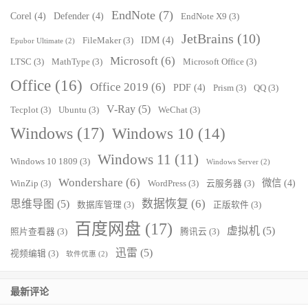
EndNote
(7)
Corel
(4)
Defender
(4)
EndNote X9
(3)
JetBrains
(10)
IDM
(4)
FileMaker
(3)
Epubor Ultimate
(2)
Microsoft
(6)
LTSC
(3)
MathType
(3)
Microsoft Office
(3)
Office
(16)
Office 2019
(6)
PDF
(4)
Prism
(3)
QQ
(3)
V-Ray
(5)
Tecplot
(3)
Ubuntu
(3)
WeChat
(3)
Windows
(17)
Windows 10
(14)
Windows 11
(11)
Windows 10 1809
(3)
Windows Server
(2)
Wondershare
(6)
微信
(4)
WinZip
(3)
WordPress
(3)
云服务器
(3)
数据恢复
(6)
思维导图
(5)
数据库管理
(3)
正版软件
(3)
百度网盘
(17)
虚拟机
(5)
照片查看器
(3)
腾讯云
(3)
迅雷
(5)
视频编辑
(3)
软件优惠
(2)
最新评论