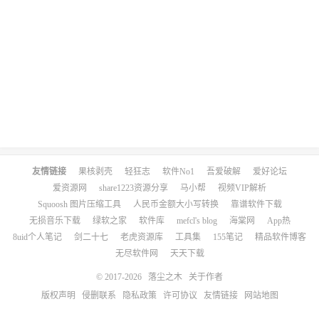
友情链接
果核剥壳
轻狂志
软件No1
吾爱破解
爱好论坛
爱资源网
share1223资源分享
马小帮
视频VIP解析
Squoosh 图片压缩工具
人民币金额大小写转换
靠谱软件下载
无损音乐下载
绿软之家
软件库
mefcl's blog
海棠网
App热
8uid个人笔记
剑二十七
老虎资源库
工具集
155笔记
精品软件博客
无尽软件网
天天下载
© 2017-2026
落尘之木
关于作者
版权声明
侵删联系
隐私政策
许可协议
友情链接
网站地图