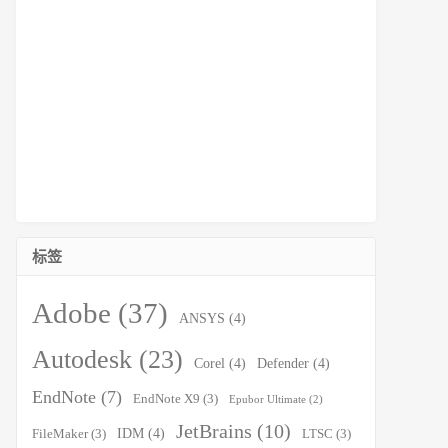
标签
Adobe
(37)
ANSYS
(4)
Autodesk
(23)
Corel
(4)
Defender
(4)
EndNote
(7)
EndNote X9
(3)
Epubor Ultimate
(2)
JetBrains
(10)
IDM
(4)
FileMaker
(3)
LTSC
(3)