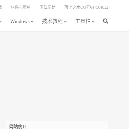
器
软件心愿单
下载帮助
落尘之木QQ群647504832
Windows
技术教程
工具栏
网站统计