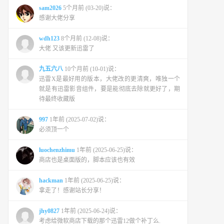
sam2026
5个月前 (03-20)说：
感谢大佬分享
wdh123
8个月前 (12-08)说：
大佬 又该更新迅雷了
九五六八
10个月前 (10-01)说：
迅雷X是最好用的版本，大佬改的更清爽，唯独一个
就是有迅雷影音组件，要是能彻底去除就更好了，期
待最终收藏版
997
1年前 (2025-07-02)说：
必须顶一个
luochenzhimu
1年前 (2025-06-25)说：
商店也是桌面版的，脚本应该也有效
hackman
1年前 (2025-06-25)说：
拿走了！感谢站长分享！
jhy0827
1年前 (2025-06-24)说：
考虑给微软商店下载的那个迅雷12做个补丁么.