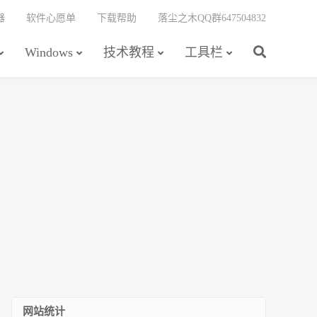
器
软件心愿单
下载帮助
落尘之木QQ群647504832
Windows
技术教程
工具栏
网站统计