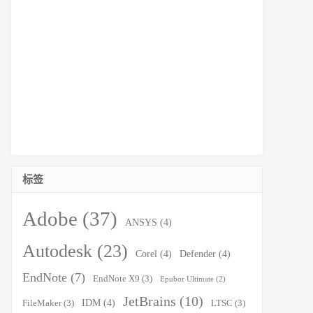
标签
Adobe
(37)
ANSYS
(4)
Autodesk
(23)
Corel
(4)
Defender
(4)
EndNote
(7)
EndNote X9
(3)
Epubor Ultimate
(2)
JetBrains
(10)
IDM
(4)
FileMaker
(3)
LTSC
(3)