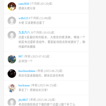
sam2026
5个月前 (03-20)说：
感谢大佬分享
wdh123
8个月前 (12-08)说：
大佬 又该更新迅雷了
九五六八
10个月前 (10-01)说：
迅雷X是最好用的版本，大佬改的更清爽，唯独一个
就是有迅雷影音组件，要是能彻底去除就更好了，期
待最终收藏版
997
1年前 (2025-07-02)说：
必须顶一个
luochenzhimu
1年前 (2025-06-25)说：
商店也是桌面版的，脚本应该也有效
hackman
1年前 (2025-06-25)说：
拿走了！感谢站长分享！
jhy0827
1年前 (2025-06-24)说：
考虑给微软商店下载的那个迅雷12做个补丁么.