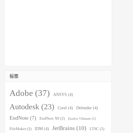
标签
Adobe
(37)
ANSYS
(4)
Autodesk
(23)
Corel
(4)
Defender
(4)
EndNote
(7)
EndNote X9
(3)
Epubor Ultimate
(2)
JetBrains
(10)
IDM
(4)
FileMaker
(3)
LTSC
(3)