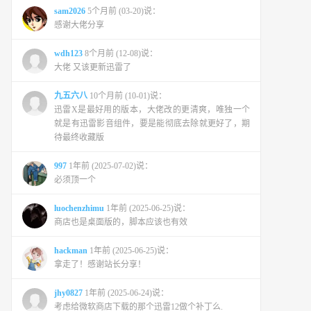
sam2026
5个月前 (03-20)说：
感谢大佬分享
wdh123
8个月前 (12-08)说：
大佬 又该更新迅雷了
九五六八
10个月前 (10-01)说：
迅雷X是最好用的版本，大佬改的更清爽，唯独一个
就是有迅雷影音组件，要是能彻底去除就更好了，期
待最终收藏版
997
1年前 (2025-07-02)说：
必须顶一个
luochenzhimu
1年前 (2025-06-25)说：
商店也是桌面版的，脚本应该也有效
hackman
1年前 (2025-06-25)说：
拿走了！感谢站长分享！
jhy0827
1年前 (2025-06-24)说：
考虑给微软商店下载的那个迅雷12做个补丁么.