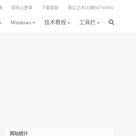
器
软件心愿单
下载帮助
落尘之木QQ群647504832
Windows
技术教程
工具栏
网站统计