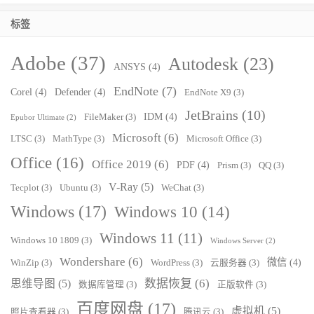
标签
Adobe
(37)
Autodesk
(23)
ANSYS
(4)
EndNote
(7)
Corel
(4)
Defender
(4)
EndNote X9
(3)
JetBrains
(10)
IDM
(4)
FileMaker
(3)
Epubor Ultimate
(2)
Microsoft
(6)
LTSC
(3)
MathType
(3)
Microsoft Office
(3)
Office
(16)
Office 2019
(6)
PDF
(4)
Prism
(3)
QQ
(3)
V-Ray
(5)
Tecplot
(3)
Ubuntu
(3)
WeChat
(3)
Windows
(17)
Windows 10
(14)
Windows 11
(11)
Windows 10 1809
(3)
Windows Server
(2)
Wondershare
(6)
微信
(4)
WinZip
(3)
WordPress
(3)
云服务器
(3)
数据恢复
(6)
思维导图
(5)
数据库管理
(3)
正版软件
(3)
百度网盘
(17)
虚拟机
(5)
照片查看器
(3)
腾讯云
(3)