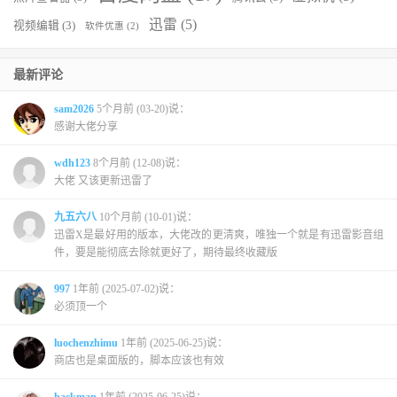
迅雷
(5)
视频编辑
(3)
软件优惠
(2)
最新评论
sam2026
5个月前 (03-20)说：
感谢大佬分享
wdh123
8个月前 (12-08)说：
大佬 又该更新迅雷了
九五六八
10个月前 (10-01)说：
迅雷X是最好用的版本，大佬改的更清爽，唯独一个就是有迅雷影音组
件，要是能彻底去除就更好了，期待最终收藏版
997
1年前 (2025-07-02)说：
必须顶一个
luochenzhimu
1年前 (2025-06-25)说：
商店也是桌面版的，脚本应该也有效
hackman
1年前 (2025-06-25)说：