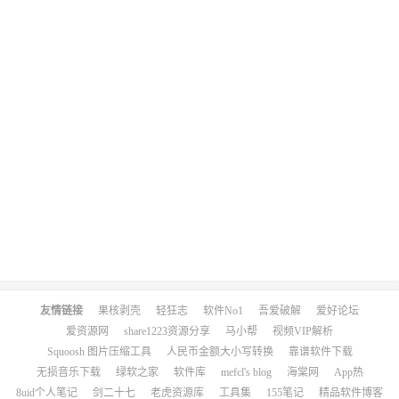
友情链接
果核剥壳
轻狂志
软件No1
吾爱破解
爱好论坛
爱资源网
share1223资源分享
马小帮
视频VIP解析
Squoosh 图片压缩工具
人民币金额大小写转换
靠谱软件下载
无损音乐下载
绿软之家
软件库
mefcl's blog
海棠网
App热
8uid个人笔记
剑二十七
老虎资源库
工具集
155笔记
精品软件博客