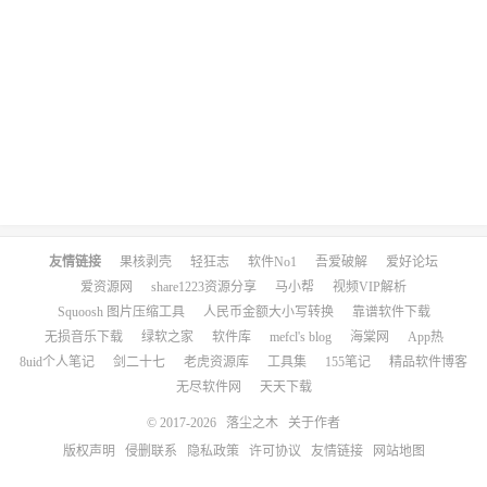
友情链接
果核剥壳
轻狂志
软件No1
吾爱破解
爱好论坛
爱资源网
share1223资源分享
马小帮
视频VIP解析
Squoosh 图片压缩工具
人民币金额大小写转换
靠谱软件下载
无损音乐下载
绿软之家
软件库
mefcl's blog
海棠网
App热
8uid个人笔记
剑二十七
老虎资源库
工具集
155笔记
精品软件博客
无尽软件网
天天下载
© 2017-2026
落尘之木
关于作者
版权声明
侵删联系
隐私政策
许可协议
友情链接
网站地图