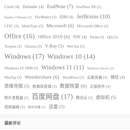
EndNote
(7)
Corel
(4)
Defender
(4)
EndNote X9
(3)
JetBrains
(10)
IDM
(4)
FileMaker
(3)
Epubor Ultimate
(2)
Microsoft
(6)
LTSC
(3)
MathType
(3)
Microsoft Office
(3)
Office
(16)
Office 2019
(6)
PDF
(4)
Prism
(3)
QQ
(3)
V-Ray
(5)
Tecplot
(3)
Ubuntu
(3)
WeChat
(3)
Windows
(17)
Windows 10
(14)
Windows 11
(11)
Windows 10 1809
(3)
Windows Server
(2)
Wondershare
(6)
微信
(4)
WinZip
(3)
WordPress
(3)
云服务器
(3)
数据恢复
(6)
思维导图
(5)
数据库管理
(3)
正版软件
(3)
百度网盘
(17)
虚拟机
(5)
照片查看器
(3)
腾讯云
(3)
迅雷
(5)
视频编辑
(3)
软件优惠
(2)
最新评论