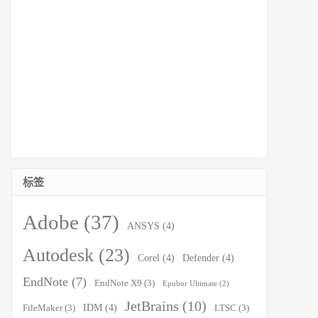
标签
Adobe
(37)
ANSYS
(4)
Autodesk
(23)
Corel
(4)
Defender
(4)
EndNote
(7)
EndNote X9
(3)
Epubor Ultimate
(2)
JetBrains
(10)
IDM
(4)
FileMaker
(3)
LTSC
(3)