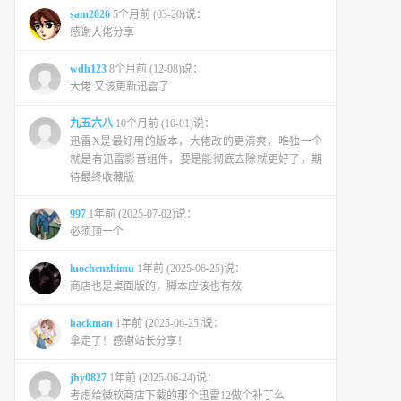
sam2026
5个月前 (03-20)说：
感谢大佬分享
wdh123
8个月前 (12-08)说：
大佬 又该更新迅雷了
九五六八
10个月前 (10-01)说：
迅雷X是最好用的版本，大佬改的更清爽，唯独一个
就是有迅雷影音组件，要是能彻底去除就更好了，期
待最终收藏版
997
1年前 (2025-07-02)说：
必须顶一个
luochenzhimu
1年前 (2025-06-25)说：
商店也是桌面版的，脚本应该也有效
hackman
1年前 (2025-06-25)说：
拿走了！感谢站长分享！
jhy0827
1年前 (2025-06-24)说：
考虑给微软商店下载的那个迅雷12做个补丁么.