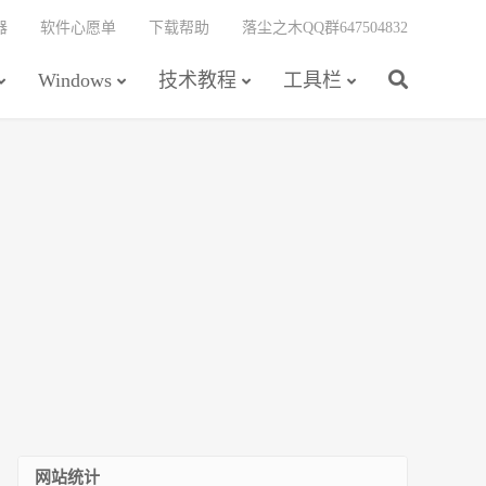
器
软件心愿单
下载帮助
落尘之木QQ群647504832
Windows
技术教程
工具栏
网站统计