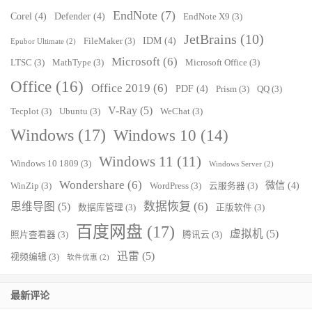
EndNote
(7)
Corel
(4)
Defender
(4)
EndNote X9
(3)
JetBrains
(10)
IDM
(4)
FileMaker
(3)
Epubor Ultimate
(2)
Microsoft
(6)
LTSC
(3)
MathType
(3)
Microsoft Office
(3)
Office
(16)
Office 2019
(6)
PDF
(4)
Prism
(3)
QQ
(3)
V-Ray
(5)
Tecplot
(3)
Ubuntu
(3)
WeChat
(3)
Windows
(17)
Windows 10
(14)
Windows 11
(11)
Windows 10 1809
(3)
Windows Server
(2)
Wondershare
(6)
微信
(4)
WinZip
(3)
WordPress
(3)
云服务器
(3)
数据恢复
(6)
思维导图
(5)
数据库管理
(3)
正版软件
(3)
百度网盘
(17)
虚拟机
(5)
照片查看器
(3)
腾讯云
(3)
迅雷
(5)
视频编辑
(3)
软件优惠
(2)
最新评论