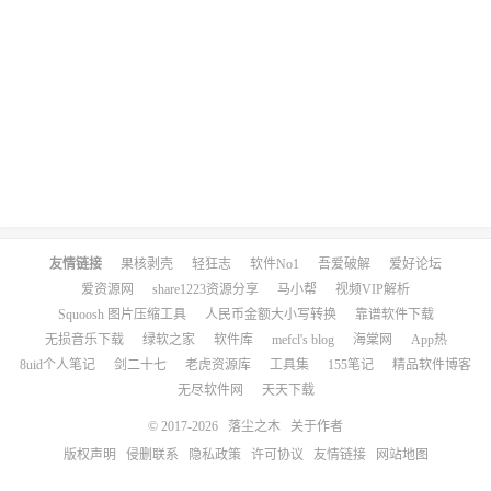
友情链接
果核剥壳
轻狂志
软件No1
吾爱破解
爱好论坛
爱资源网
share1223资源分享
马小帮
视频VIP解析
Squoosh 图片压缩工具
人民币金额大小写转换
靠谱软件下载
无损音乐下载
绿软之家
软件库
mefcl's blog
海棠网
App热
8uid个人笔记
剑二十七
老虎资源库
工具集
155笔记
精品软件博客
无尽软件网
天天下载
© 2017-2026
落尘之木
关于作者
版权声明
侵删联系
隐私政策
许可协议
友情链接
网站地图