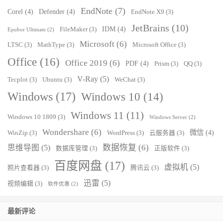
EndNote
(7)
Corel
(4)
Defender
(4)
EndNote X9
(3)
JetBrains
(10)
IDM
(4)
FileMaker
(3)
Epubor Ultimate
(2)
Microsoft
(6)
LTSC
(3)
MathType
(3)
Microsoft Office
(3)
Office
(16)
Office 2019
(6)
PDF
(4)
Prism
(3)
QQ
(3)
V-Ray
(5)
Tecplot
(3)
Ubuntu
(3)
WeChat
(3)
Windows
(17)
Windows 10
(14)
Windows 11
(11)
Windows 10 1809
(3)
Windows Server
(2)
Wondershare
(6)
微信
(4)
WinZip
(3)
WordPress
(3)
云服务器
(3)
数据恢复
(6)
思维导图
(5)
数据库管理
(3)
正版软件
(3)
百度网盘
(17)
虚拟机
(5)
照片查看器
(3)
腾讯云
(3)
迅雷
(5)
视频编辑
(3)
软件优惠
(2)
最新评论