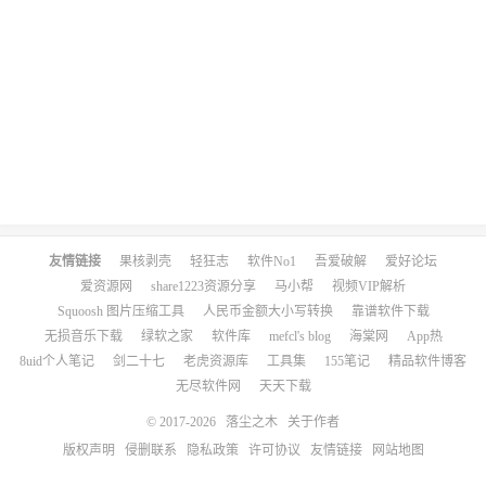
友情链接
果核剥壳
轻狂志
软件No1
吾爱破解
爱好论坛
爱资源网
share1223资源分享
马小帮
视频VIP解析
Squoosh 图片压缩工具
人民币金额大小写转换
靠谱软件下载
无损音乐下载
绿软之家
软件库
mefcl's blog
海棠网
App热
8uid个人笔记
剑二十七
老虎资源库
工具集
155笔记
精品软件博客
无尽软件网
天天下载
© 2017-2026
落尘之木
关于作者
版权声明
侵删联系
隐私政策
许可协议
友情链接
网站地图