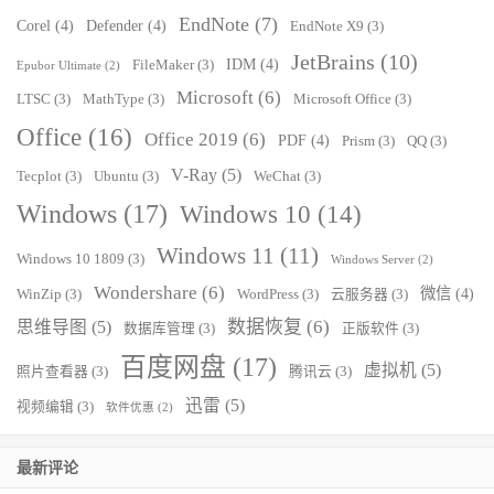
EndNote
(7)
Corel
(4)
Defender
(4)
EndNote X9
(3)
JetBrains
(10)
IDM
(4)
FileMaker
(3)
Epubor Ultimate
(2)
Microsoft
(6)
LTSC
(3)
MathType
(3)
Microsoft Office
(3)
Office
(16)
Office 2019
(6)
PDF
(4)
Prism
(3)
QQ
(3)
V-Ray
(5)
Tecplot
(3)
Ubuntu
(3)
WeChat
(3)
Windows
(17)
Windows 10
(14)
Windows 11
(11)
Windows 10 1809
(3)
Windows Server
(2)
Wondershare
(6)
微信
(4)
WinZip
(3)
WordPress
(3)
云服务器
(3)
数据恢复
(6)
思维导图
(5)
数据库管理
(3)
正版软件
(3)
百度网盘
(17)
虚拟机
(5)
照片查看器
(3)
腾讯云
(3)
迅雷
(5)
视频编辑
(3)
软件优惠
(2)
最新评论