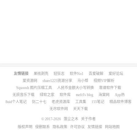
友情链接
果核剥壳
轻狂志
软件No1
吾爱破解
爱好论坛
爱资源网
share1223资源分享
马小帮
视频VIP解析
Squoosh 图片压缩工具
人民币金额大小写转换
靠谱软件下载
无损音乐下载
绿软之家
软件库
mefcl's blog
海棠网
App热
8uid个人笔记
剑二十七
老虎资源库
工具集
155笔记
精品软件博客
无尽软件网
天天下载
© 2017-2026
落尘之木
关于作者
版权声明
侵删联系
隐私政策
许可协议
友情链接
网站地图