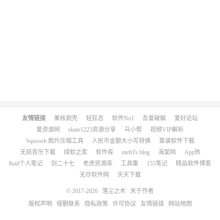
友情链接
果核剥壳
轻狂志
软件No1
吾爱破解
爱好论坛
爱资源网
share1223资源分享
马小帮
视频VIP解析
Squoosh 图片压缩工具
人民币金额大小写转换
靠谱软件下载
无损音乐下载
绿软之家
软件库
mefcl's blog
海棠网
App热
8uid个人笔记
剑二十七
老虎资源库
工具集
155笔记
精品软件博客
无尽软件网
天天下载
© 2017-2026
落尘之木
关于作者
版权声明
侵删联系
隐私政策
许可协议
友情链接
网站地图