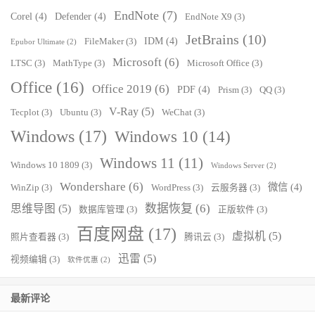
EndNote
(7)
Corel
(4)
Defender
(4)
EndNote X9
(3)
JetBrains
(10)
IDM
(4)
FileMaker
(3)
Epubor Ultimate
(2)
Microsoft
(6)
LTSC
(3)
MathType
(3)
Microsoft Office
(3)
Office
(16)
Office 2019
(6)
PDF
(4)
Prism
(3)
QQ
(3)
V-Ray
(5)
Tecplot
(3)
Ubuntu
(3)
WeChat
(3)
Windows
(17)
Windows 10
(14)
Windows 11
(11)
Windows 10 1809
(3)
Windows Server
(2)
Wondershare
(6)
微信
(4)
WinZip
(3)
WordPress
(3)
云服务器
(3)
数据恢复
(6)
思维导图
(5)
数据库管理
(3)
正版软件
(3)
百度网盘
(17)
虚拟机
(5)
照片查看器
(3)
腾讯云
(3)
迅雷
(5)
视频编辑
(3)
软件优惠
(2)
最新评论