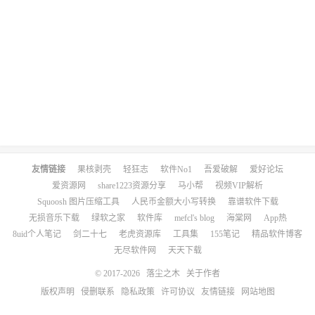
友情链接
果核剥壳
轻狂志
软件No1
吾爱破解
爱好论坛
爱资源网
share1223资源分享
马小帮
视频VIP解析
Squoosh 图片压缩工具
人民币金额大小写转换
靠谱软件下载
无损音乐下载
绿软之家
软件库
mefcl's blog
海棠网
App热
8uid个人笔记
剑二十七
老虎资源库
工具集
155笔记
精品软件博客
无尽软件网
天天下载
© 2017-2026
落尘之木
关于作者
版权声明
侵删联系
隐私政策
许可协议
友情链接
网站地图