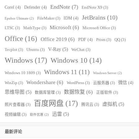
EndNote
(7)
Corel
(4)
Defender
(4)
EndNote X9
(3)
JetBrains
(10)
IDM
(4)
FileMaker
(3)
Epubor Ultimate
(2)
Microsoft
(6)
LTSC
(3)
MathType
(3)
Microsoft Office
(3)
Office
(16)
Office 2019
(6)
PDF
(4)
Prism
(3)
QQ
(3)
V-Ray
(5)
Tecplot
(3)
Ubuntu
(3)
WeChat
(3)
Windows
(17)
Windows 10
(14)
Windows 11
(11)
Windows 10 1809
(3)
Windows Server
(2)
Wondershare
(6)
微信
(4)
WinZip
(3)
WordPress
(3)
云服务器
(3)
数据恢复
(6)
思维导图
(5)
数据库管理
(3)
正版软件
(3)
百度网盘
(17)
虚拟机
(5)
照片查看器
(3)
腾讯云
(3)
迅雷
(5)
视频编辑
(3)
软件优惠
(2)
最新评论