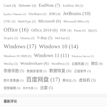
EndNote
(7)
Corel
(4)
Defender
(4)
EndNote X9
(3)
JetBrains
(10)
IDM
(4)
FileMaker
(3)
Epubor Ultimate
(2)
Microsoft
(6)
LTSC
(3)
MathType
(3)
Microsoft Office
(3)
Office
(16)
Office 2019
(6)
PDF
(4)
Prism
(3)
QQ
(3)
V-Ray
(5)
Tecplot
(3)
Ubuntu
(3)
WeChat
(3)
Windows
(17)
Windows 10
(14)
Windows 11
(11)
Windows 10 1809
(3)
Windows Server
(2)
Wondershare
(6)
微信
(4)
WinZip
(3)
WordPress
(3)
云服务器
(3)
数据恢复
(6)
思维导图
(5)
数据库管理
(3)
正版软件
(3)
百度网盘
(17)
虚拟机
(5)
照片查看器
(3)
腾讯云
(3)
迅雷
(5)
视频编辑
(3)
软件优惠
(2)
最新评论