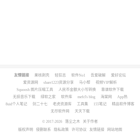
友情链接
果核剥壳
轻狂志
软件No1
吾爱破解
爱好论坛
爱资源网
share1223资源分享
马小帮
视频VIP解析
Squoosh 图片压缩工具
人民币金额大小写转换
靠谱软件下载
无损音乐下载
绿软之家
软件库
mefcl's blog
海棠网
App热
8uid个人笔记
剑二十七
老虎资源库
工具集
155笔记
精品软件博客
无尽软件网
天天下载
© 2017-2026
落尘之木
关于作者
版权声明
侵删联系
隐私政策
许可协议
友情链接
网站地图