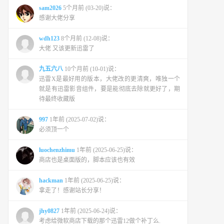
sam2026
5个月前 (03-20)说：
感谢大佬分享
wdh123
8个月前 (12-08)说：
大佬 又该更新迅雷了
九五六八
10个月前 (10-01)说：
迅雷X是最好用的版本，大佬改的更清爽，唯独一个
就是有迅雷影音组件，要是能彻底去除就更好了，期
待最终收藏版
997
1年前 (2025-07-02)说：
必须顶一个
luochenzhimu
1年前 (2025-06-25)说：
商店也是桌面版的，脚本应该也有效
hackman
1年前 (2025-06-25)说：
拿走了！感谢站长分享！
jhy0827
1年前 (2025-06-24)说：
考虑给微软商店下载的那个迅雷12做个补丁么.