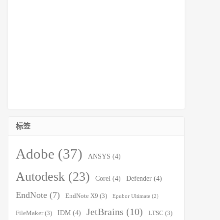
标签
Adobe
(37)
ANSYS
(4)
Autodesk
(23)
Corel
(4)
Defender
(4)
EndNote
(7)
EndNote X9
(3)
Epubor Ultimate
(2)
JetBrains
(10)
IDM
(4)
FileMaker
(3)
LTSC
(3)