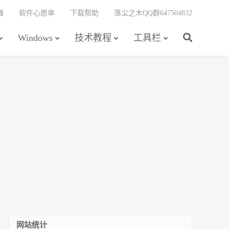
器
软件心愿单
下载帮助
落尘之木QQ群647504832
Windows
技术教程
工具栏
网站统计