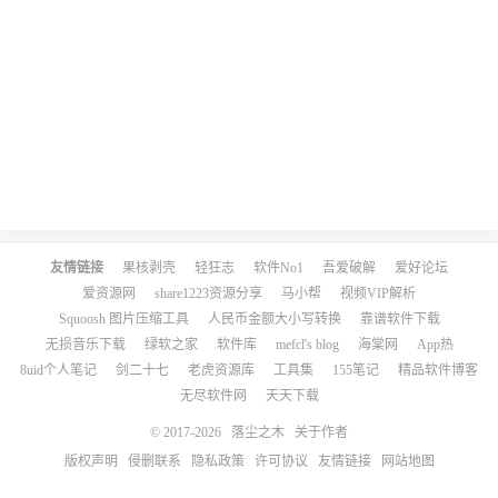
友情链接
果核剥壳
轻狂志
软件No1
吾爱破解
爱好论坛
爱资源网
share1223资源分享
马小帮
视频VIP解析
Squoosh 图片压缩工具
人民币金额大小写转换
靠谱软件下载
无损音乐下载
绿软之家
软件库
mefcl's blog
海棠网
App热
8uid个人笔记
剑二十七
老虎资源库
工具集
155笔记
精品软件博客
无尽软件网
天天下载
© 2017-2026
落尘之木
关于作者
版权声明
侵删联系
隐私政策
许可协议
友情链接
网站地图