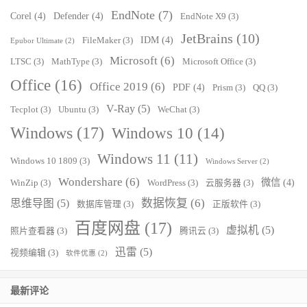
EndNote
(7)
Corel
(4)
Defender
(4)
EndNote X9
(3)
JetBrains
(10)
IDM
(4)
FileMaker
(3)
Epubor Ultimate
(2)
Microsoft
(6)
LTSC
(3)
MathType
(3)
Microsoft Office
(3)
Office
(16)
Office 2019
(6)
PDF
(4)
Prism
(3)
QQ
(3)
V-Ray
(5)
Tecplot
(3)
Ubuntu
(3)
WeChat
(3)
Windows
(17)
Windows 10
(14)
Windows 11
(11)
Windows 10 1809
(3)
Windows Server
(2)
Wondershare
(6)
微信
(4)
WinZip
(3)
WordPress
(3)
云服务器
(3)
数据恢复
(6)
思维导图
(5)
数据库管理
(3)
正版软件
(3)
百度网盘
(17)
虚拟机
(5)
照片查看器
(3)
腾讯云
(3)
迅雷
(5)
视频编辑
(3)
软件优惠
(2)
最新评论