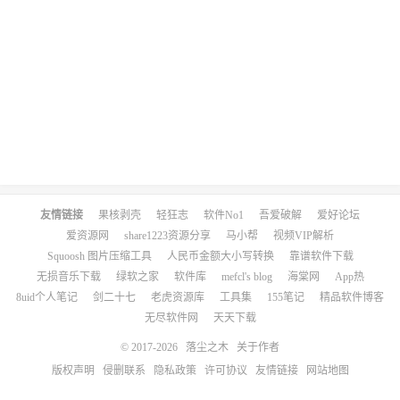
友情链接
果核剥壳
轻狂志
软件No1
吾爱破解
爱好论坛
爱资源网
share1223资源分享
马小帮
视频VIP解析
Squoosh 图片压缩工具
人民币金额大小写转换
靠谱软件下载
无损音乐下载
绿软之家
软件库
mefcl's blog
海棠网
App热
8uid个人笔记
剑二十七
老虎资源库
工具集
155笔记
精品软件博客
无尽软件网
天天下载
© 2017-2026
落尘之木
关于作者
版权声明
侵删联系
隐私政策
许可协议
友情链接
网站地图