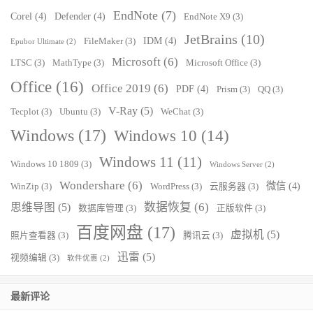
EndNote
(7)
Corel
(4)
Defender
(4)
EndNote X9
(3)
JetBrains
(10)
IDM
(4)
FileMaker
(3)
Epubor Ultimate
(2)
Microsoft
(6)
LTSC
(3)
MathType
(3)
Microsoft Office
(3)
Office
(16)
Office 2019
(6)
PDF
(4)
Prism
(3)
QQ
(3)
V-Ray
(5)
Tecplot
(3)
Ubuntu
(3)
WeChat
(3)
Windows
(17)
Windows 10
(14)
Windows 11
(11)
Windows 10 1809
(3)
Windows Server
(2)
Wondershare
(6)
微信
(4)
WinZip
(3)
WordPress
(3)
云服务器
(3)
数据恢复
(6)
思维导图
(5)
数据库管理
(3)
正版软件
(3)
百度网盘
(17)
虚拟机
(5)
照片查看器
(3)
腾讯云
(3)
迅雷
(5)
视频编辑
(3)
软件优惠
(2)
最新评论